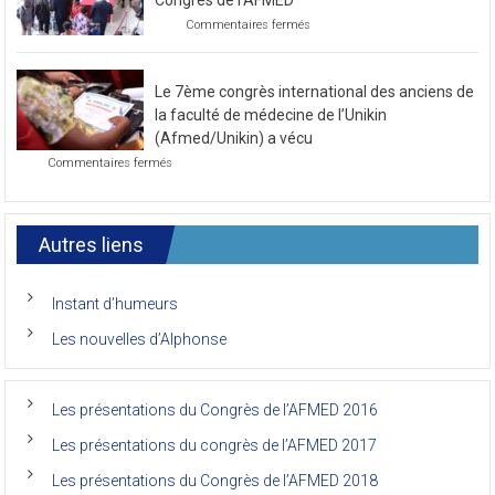
Congrès de l’AFMED
au
sur
Commentaires fermés
mois
Photo
de
de
novembre
la
2021
Le 7ème congrès international des anciens de
première
journée
la faculté de médecine de l’Unikin
du
(Afmed/Unikin) a vécu
7ème
sur
Commentaires fermés
Congrès
Le
de
7ème
l’AFMED
congrès
international
Autres liens
des
anciens
de
Instant d’humeurs
la
faculté
Les nouvelles d’Alphonse
de
médecine
de
l’Unikin
Les présentations du Congrès de l’AFMED 2016
(Afmed/Unikin)
a
Les présentations du congrès de l’AFMED 2017
vécu
Les présentations du Congrès de l’AFMED 2018