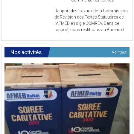
Rapport
Rapport des travaux de la Commission
des
de Révision des Textes Statutaires de
travaux
l’AFMED en sigle COMREV. Dans ce
de
rapport, nous restituons au Bureau et
la
Commissi
de
Révision
Nos activités
Voir tout
des
Textes
Statutaires
de
l’AFMED
en
sigle
COMREV.