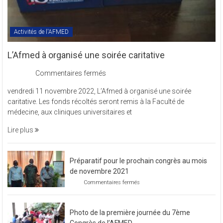
Activités de l'AFMED
L’Afmed à organisé une soirée caritative
sur
Commentaires fermés
L’Afmed
vendredi 11 novembre 2022, L’Afmed à organisé une soirée
à
caritative. Les fonds récoltés seront remis à la Faculté de
organisé
médecine, aux cliniques universitaires et
une
soirée
Lire plus
caritative
Préparatif pour le prochain congrès au mois
de novembre 2021
sur
Commentaires fermés
Préparatif
pour
le
Photo de la première journée du 7ème
prochain
congrès