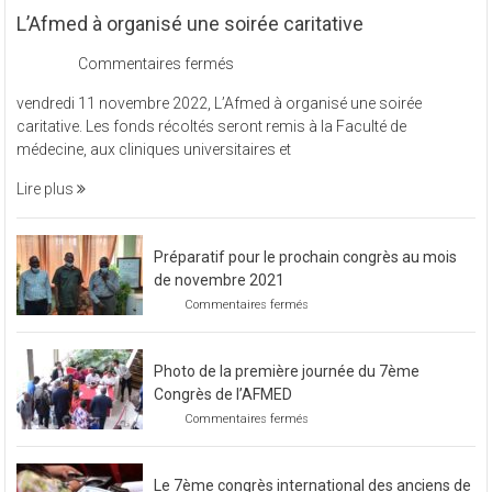
L’Afmed à organisé une soirée caritative
sur
Commentaires fermés
L’Afmed
vendredi 11 novembre 2022, L’Afmed à organisé une soirée
à
caritative. Les fonds récoltés seront remis à la Faculté de
organisé
médecine, aux cliniques universitaires et
une
soirée
Lire plus
caritative
Préparatif pour le prochain congrès au mois
de novembre 2021
sur
Commentaires fermés
Préparatif
pour
le
Photo de la première journée du 7ème
prochain
congrès
Congrès de l’AFMED
au
sur
Commentaires fermés
mois
Photo
de
de
novembre
la
2021
Le 7ème congrès international des anciens de
première