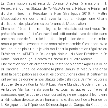
La Commission avait reçu du Comité Directeur 5 missions : 1.
Remettre à jour les Statuts de l’AFMED-Unikin, 2. Rédiger le Règlement
d’ordre Intérieur, 3. Réévaluer le Plan Stratégique 2010, 4. Mettre
l’Association en conformité avec la loi, 5. Rédiger une Charte
d’utilisation des plateformes ou forums de l’Association.
Chers confrères et chers collègues, les résultats qui vont vous être
présentés sont le fruit d’un travail collectif conduit avec densité, dans
une ambiance de Fraternité. Une forte implication de chaque membre
nous a permis d’avancer et de construire ensemble. C’est donc avec
beaucoup de plaisir que je vais souligner la participation régulière du
Président de l’AFMED, le Dr Joseph Nsiala ; du Vice Président le Dr
Daniel Tonduangu ; du Secrétaire Général, le Dr Pierre Amusini.
Une mention spéciale aux dames à l’instar de Madame Agnès Lisiki, de
Dr Caroline Tunda, de Madame Ruphine Banuni et Maguy Thsionza
dont la participation assidue et les contributions riches et pertinentes
ont permis de donner à nos Statuts cette belle robe. Je m’en voudrais
d’oublier Benson Kumbi, Alix Kikuati, Aimé Mundabi, Gode Imbamba,
Ambroise Manika, Fataki Bombil, et tous les autres confrères et
consœurs que j’ai oublié de citer qui ont également apporté leur pierre
à l’édification de cette œuvre humaine. Ils et elles sont de la France, de
la Belgique, de la République Démocratique du Congo, du Gabon, de