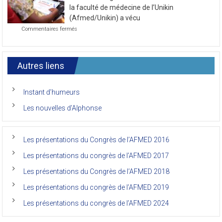
journée
la faculté de médecine de l’Unikin
du
(Afmed/Unikin) a vécu
7ème
sur
Commentaires fermés
Congrès
Le
de
7ème
l’AFMED
congrès
international
Autres liens
des
anciens
de
Instant d’humeurs
la
faculté
Les nouvelles d’Alphonse
de
médecine
de
l’Unikin
Les présentations du Congrès de l’AFMED 2016
(Afmed/Unikin)
a
Les présentations du congrès de l’AFMED 2017
vécu
Les présentations du Congrès de l’AFMED 2018
Les présentations du congrès de l’AFMED 2019
Les présentations du congrès de l’AFMED 2024