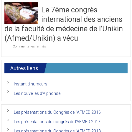
la
Le 7ème congrès
première
journée
international des anciens
du
7ème
de la faculté de médecine de l’Unikin
Congrès
de
(Afmed/Unikin) a vécu
l’AFMED
sur
Commentaires fermés
Le
7ème
congrès
international
Autres liens
des
anciens
de
Instant d’humeurs
la
faculté
Les nouvelles d’Alphonse
de
médecine
de
l’Unikin
Les présentations du Congrès de l’AFMED 2016
(Afmed/Unikin)
a
Les présentations du congrès de l’AFMED 2017
vécu
Les présentations du Congrès de l’AFMED 2018