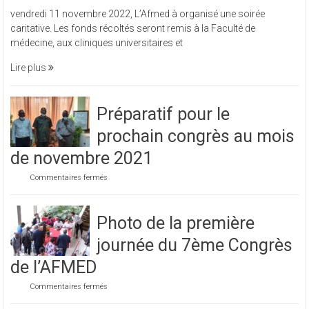
L’Afmed
vendredi 11 novembre 2022, L’Afmed à organisé une soirée
à
caritative. Les fonds récoltés seront remis à la Faculté de
organisé
médecine, aux cliniques universitaires et
une
soirée
Lire plus
caritative
Préparatif pour le
prochain congrès au mois
de novembre 2021
sur
Commentaires fermés
Préparatif
pour
le
Photo de la première
prochain
congrès
journée du 7ème Congrès
au
mois
de l’AFMED
de
novembre
sur
Commentaires fermés
2021
Photo
de