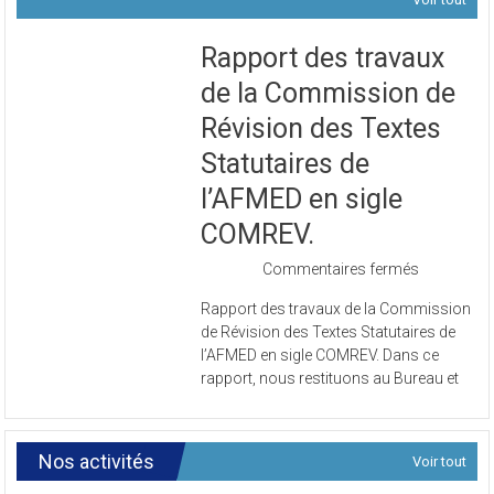
Rapport des travaux
de la Commission de
Révision des Textes
Statutaires de
l’AFMED en sigle
COMREV.
sur
Commentaires fermés
Rapport
Rapport des travaux de la Commission
des
de Révision des Textes Statutaires de
travaux
l’AFMED en sigle COMREV. Dans ce
de
rapport, nous restituons au Bureau et
la
Commissi
de
Révision
Nos activités
Voir tout
des