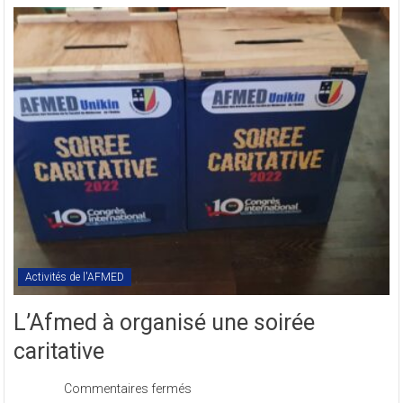
Textes
Statutaires
de
l’AFMED
en
sigle
COMREV.
Activités de l'AFMED
L’Afmed à organisé une soirée
caritative
sur
Commentaires fermés