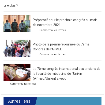
médecine, aux cliniques universitaires et
une
soirée
Lire plus
caritative
Préparatif pour le prochain congrès au mois
de novembre 2021
sur
Commentaires fermés
Préparatif
pour
le
Photo de la première journée du 7ème
prochain
congrès
Congrès de l’AFMED
au
sur
Commentaires fermés
mois
Photo
de
de
novembre
la
2021
Le 7ème congrès international des anciens de
première
journée
la faculté de médecine de l’Unikin
du
(Afmed/Unikin) a vécu
7ème
sur
Commentaires fermés
Congrès
Le
de
7ème
l’AFMED
congrès
international