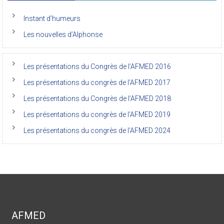
Autres liens
des
anciens
de
Instant d’humeurs
la
faculté
Les nouvelles d’Alphonse
de
médecine
de
l’Unikin
Les présentations du Congrès de l’AFMED 2016
(Afmed/Unikin)
a
Les présentations du congrès de l’AFMED 2017
vécu
Les présentations du Congrès de l’AFMED 2018
Les présentations du congrès de l’AFMED 2019
Les présentations du congrès de l’AFMED 2024