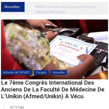
Nouvelles :
13ᵉ Congrès international de l’AFMED : quatre
jours pour penser la médecine d’aujourd’hui
et de demain
Activités de l'AFMED
Congrès
Nouvelles
Le 7ème Congrès International Des
Anciens De La Faculté De Médecine De
L’Unikin (Afmed/Unikin) A Vécu