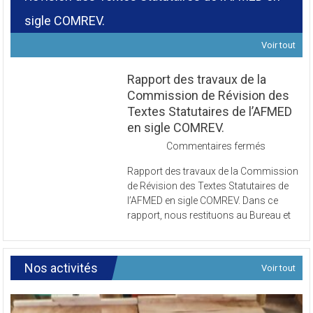
Révision des Textes Statutaires de l’AFMED en
sigle COMREV.
Voir tout
Rapport des travaux de la
Commission de Révision des
Textes Statutaires de l’AFMED
en sigle COMREV.
sur
Commentaires fermés
Rapport
Rapport des travaux de la Commission
des
de Révision des Textes Statutaires de
travaux
l’AFMED en sigle COMREV. Dans ce
de
rapport, nous restituons au Bureau et
la
Commissi
de
Révision
Nos activités
Voir tout
des
Textes