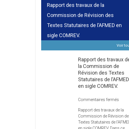
Rapport des travaux de la
Commission de Révision des
Textes Statutaires de l’AFMED en
sigle COMREV.
Voir to
Rapport des travaux d
la Commission de
Révision des Textes
Statutaires de l’AFME
en sigle COMREV.
sur
Commentaires fermés
Rapp
Rapport des travaux de la
des
Commission de Révision d
trava
Textes Statutaires de l’AFM
de
en sigle COMREV. Dans ce