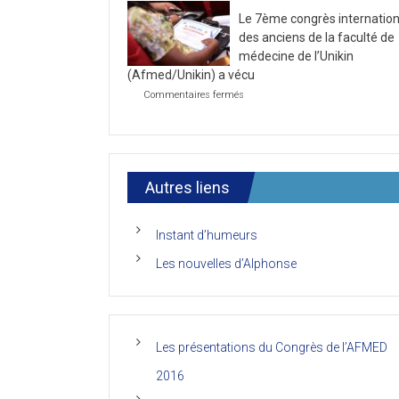
la
2021
Le 7ème congrès internation
première
journée
des anciens de la faculté de
du
médecine de l’Unikin
7ème
(Afmed/Unikin) a vécu
Congrès
de
sur
Commentaires fermés
l’AFMED
Le
7ème
congrès
international
des
anciens
Autres liens
de
la
faculté
Instant d’humeurs
de
médecine
Les nouvelles d’Alphonse
de
l’Unikin
(Afmed/Unikin)
a
vécu
Les présentations du Congrès de l’AFMED
2016