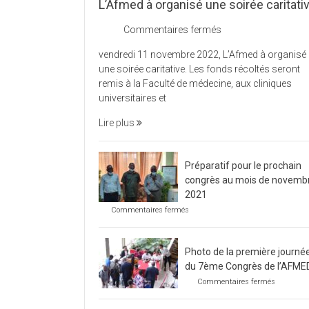
L’Afmed à organisé une soirée caritati
sur
Commentaires fermés
L’Afmed
vendredi 11 novembre 2022, L’Afmed à organisé
à
une soirée caritative. Les fonds récoltés seront
organisé
remis à la Faculté de médecine, aux cliniques
une
universitaires et
soirée
caritative
Lire plus
Préparatif pour le prochain
congrès au mois de novemb
2021
sur
Commentaires fermés
Préparatif
pour
le
Photo de la première journé
prochain
congrès
du 7ème Congrès de l’AFME
au
sur
Commentaires fermés
mois
Photo
de
de
novembre