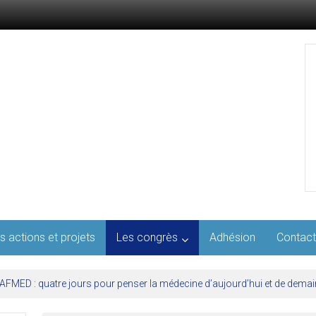
s actions et projets
Les congrès
Adhésion
Contact
l’AFMED : quatre jours pour penser la médecine d’aujourd’hui et de demai