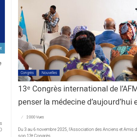
ut
e
Congrès
Nouvelles
D
13ᵉ Congrès international de l’AF
penser la médecine d’aujourd’hui 
ort
2000 Vues
es
ux
Du 3 au 6 novembre 2025, l’Association des Anciens et Amis d
ED
son 13ᵉ Congrès