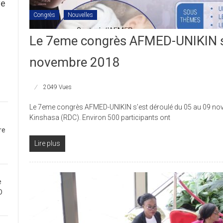
ve
Congrès
Nouvelles
Le 7eme congrès AFMED-UNIKIN s’
novembre 2018
2049 Vues
Le 7eme congrès AFMED-UNIKIN s’est déroulé du 05 au 09 no
Kinshasa (RDC). Environ 500 participants ont
re
Lire plus
e
D