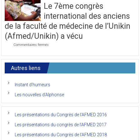
la
Le 7ème congrès
première
journée
international des anciens
du
7ème
de la faculté de médecine de l’Unikin
Congrès
de
(Afmed/Unikin) a vécu
l’AFMED
sur
Commentaires fermés
Le
7ème
congrès
international
Autres liens
des
anciens
de
Instant d’humeurs
la
faculté
Les nouvelles d’Alphonse
de
médecine
de
l’Unikin
Les présentations du Congrès de l’AFMED 2016
(Afmed/Unikin)
a
Les présentations du congrès de l’AFMED 2017
vécu
Les présentations du Congrès de l’AFMED 2018