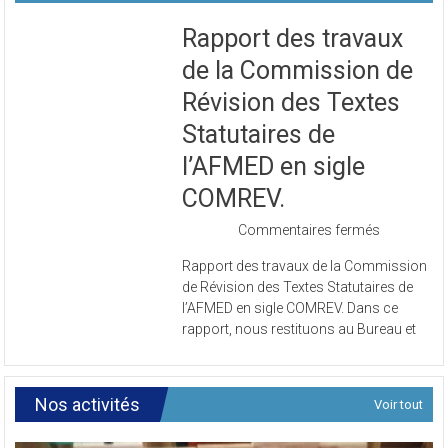
Rapport des travaux
de la Commission de
Révision des Textes
Statutaires de
l’AFMED en sigle
COMREV.
sur
Commentaires fermés
Rapport
Rapport des travaux de la Commission
des
de Révision des Textes Statutaires de
travaux
l’AFMED en sigle COMREV. Dans ce
de
rapport, nous restituons au Bureau et
la
Commissi
de
Révision
Nos activités
Voir tout
des
Textes