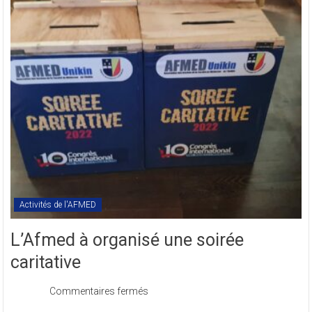
Statutaires
de
l’AFMED
en
sigle
COMREV.
Activités de l'AFMED
L’Afmed à organisé une soirée
caritative
sur
Commentaires fermés
L’Afmed