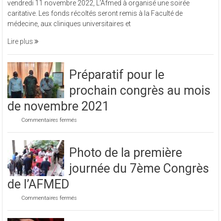
vendredi 11 novembre 2022, L’Afmed à organisé une soirée
à
caritative. Les fonds récoltés seront remis à la Faculté de
organisé
médecine, aux cliniques universitaires et
une
soirée
Lire plus
caritative
Préparatif pour le
prochain congrès au mois
de novembre 2021
sur
Commentaires fermés
Préparatif
pour
le
Photo de la première
prochain
congrès
journée du 7ème Congrès
au
mois
de l’AFMED
de
novembre
sur
Commentaires fermés
2021
Photo
de