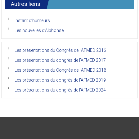
international
Autres liens
des
anciens
de
Instant d’humeurs
la
faculté
Les nouvelles d’Alphonse
de
médecine
de
l’Unikin
Les présentations du Congrès de l’AFMED 2016
(Afmed/Unikin)
a
Les présentations du congrès de l’AFMED 2017
vécu
Les présentations du Congrès de l’AFMED 2018
Les présentations du congrès de l’AFMED 2019
Les présentations du congrès de l’AFMED 2024