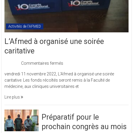
Activités de l'AFMED
L’Afmed à organisé une soirée
caritative
sur
Commentaires fermés
L’Afmed
vendredi 11 novembre 2022, L’Afmed à organisé une soirée
à
caritative. Les fonds récoltés seront remis à la Faculté de
organisé
médecine, aux cliniques universitaires et
une
soirée
Lire plus
caritative
Préparatif pour le
prochain congrès au mois