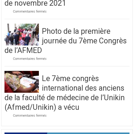
de novembre 2021
sur
Commentaires fermés
Préparatif
pour
le
Photo de la première
prochain
congrès
journée du 7ème Congrès
au
mois
de l’AFMED
de
novembre
sur
Commentaires fermés
2021
Photo
de
la
Le 7ème congrès
première
journée
international des anciens
du
7ème
de la faculté de médecine de l’Unikin
Congrès
de
(Afmed/Unikin) a vécu
l’AFMED
sur
Commentaires fermés
Le
7ème
congrès