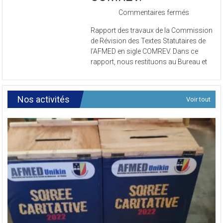
sur
Commentaires fermés
Rapport
Rapport des travaux de la Commission
des
de Révision des Textes Statutaires de
travaux
l’AFMED en sigle COMREV. Dans ce
de
rapport, nous restituons au Bureau et
la
Commissi
de
Révision
Nos activités
Voir tout
des
Textes
Statutaires
de
l’AFMED
en
sigle
COMREV.