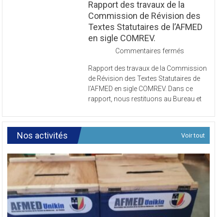
Rapport des travaux de la
Commission de Révision des
Textes Statutaires de l’AFMED
en sigle COMREV.
sur
Commentaires fermés
Rapport
Rapport des travaux de la Commission
des
de Révision des Textes Statutaires de
travaux
l’AFMED en sigle COMREV. Dans ce
de
rapport, nous restituons au Bureau et
la
Commissi
de
Révision
Nos activités
Voir tout
des
Textes
Statutaires
de
l’AFMED
en
sigle