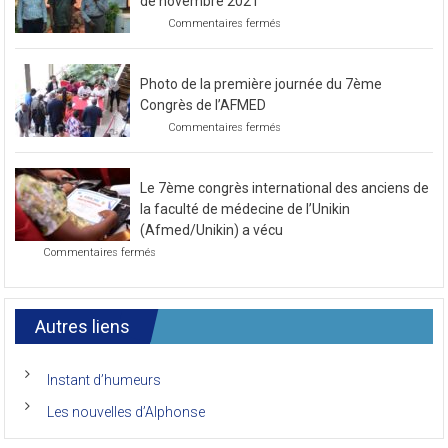
Préparatif pour le prochain congrès au mois
de novembre 2021
sur
Commentaires fermés
Préparatif
pour
le
Photo de la première journée du 7ème
prochain
congrès
Congrès de l’AFMED
au
sur
Commentaires fermés
mois
Photo
de
de
novembre
la
2021
Le 7ème congrès international des anciens de
première
journée
la faculté de médecine de l’Unikin
du
(Afmed/Unikin) a vécu
7ème
sur
Commentaires fermés
Congrès
Le
de
7ème
l’AFMED
congrès
international
Autres liens
des
anciens
de
Instant d’humeurs
la
faculté
Les nouvelles d’Alphonse
de