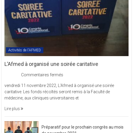
COMREV.
Activités de l'AFMED
L’Afmed à organisé une soirée caritative
sur
Commentaires fermés
L’Afmed
vendredi 11 novembre 2022, L’Afmed à organisé une soirée
à
caritative. Les fonds récoltés seront remis à la Faculté de
organisé
médecine, aux cliniques universitaires et
une
soirée
Lire plus
caritative