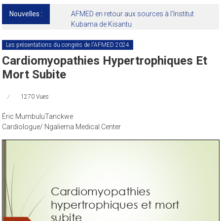
Nouvelles :
13ᵉ Congrès international de l’AFMED : quatre
jours pour penser la médecine d’aujourd’hui
et de demain
Les présentations du congrès de l'AFMED 2024
Cardiomyopathies Hypertrophiques Et
Mort Subite
1270 Vues
Éric MumbuluTanckwe
Cardiologue/ Ngaliema Medical Center