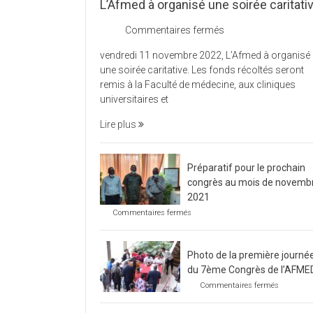
L’Afmed à organisé une soirée caritati
sur
Commentaires fermés
L’Afmed
vendredi 11 novembre 2022, L’Afmed à organisé
à
une soirée caritative. Les fonds récoltés seront
organisé
remis à la Faculté de médecine, aux cliniques
une
universitaires et
soirée
caritative
Lire plus
Préparatif pour le prochain
congrès au mois de novemb
2021
sur
Commentaires fermés
Préparatif
pour
le
Photo de la première journé
prochain
congrès
du 7ème Congrès de l’AFME
au
sur
Commentaires fermés
mois
Photo
de
de
novembre