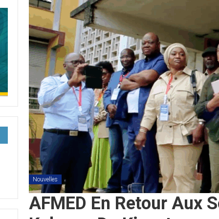
Nouvelles
AFMED En Retour Aux So