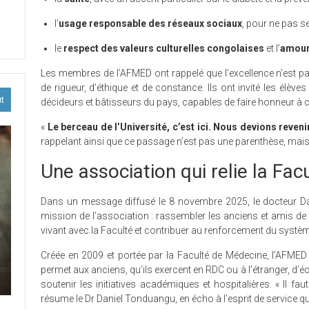
ission
l’
usage responsable des réseaux sociaux
, pour ne pas se
ion
le
respect des valeurs culturelles congolaises
et l’
amour 
Les membres de l’AFMED ont rappelé que l’excellence n’est pa
s
de rigueur, d’éthique et de constance. Ils ont invité les élè
taires
ut
décideurs et bâtisseurs du pays, capables de faire honneur à 
MED
«
Le berceau de l’Université, c’est ici. Nous devions reven
rappelant ainsi que ce passage n’est pas une parenthèse, mais 
EV.
Une association qui relie la Fac
Dans un message diffusé le 8 novembre 2025, le docteur Dan
mission de l’association : rassembler les anciens et amis de l
vivant avec la Faculté et contribuer au renforcement du systè
Créée en 2009 et portée par la Faculté de Médecine, l’AFMED
permet aux anciens, qu’ils exercent en RDC ou à l’étranger, d’é
soutenir les initiatives académiques et hospitalières. « Il faut 
résume le Dr Daniel Tonduangu, en écho à l’esprit de service qu