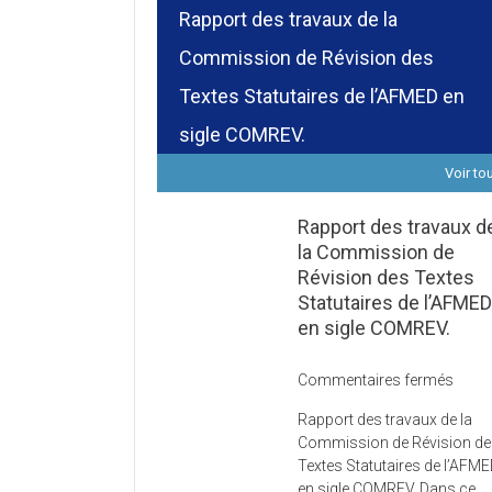
Rapport des travaux de la
Commission de Révision des
Textes Statutaires de l’AFMED en
sigle COMREV.
Voir to
Rapport des travaux d
la Commission de
Révision des Textes
Statutaires de l’AFME
en sigle COMREV.
sur
Commentaires fermés
Rapp
Rapport des travaux de la
des
Commission de Révision d
trava
Textes Statutaires de l’AFM
de
en sigle COMREV. Dans ce