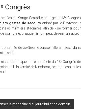
3ᵉ Congrès
ions menées au Kongo Central en marge du 13ᵉ Congrès
miers gestes de secours
animé par le Professeur
ins et infirmiers stagiaires, afin de « se former pour
onde compte et chaque témoin peut devenir un acteur
contentée de célébrer le passé : elle a investi dans
t le relais.
mission, marque une étape forte du 13ᵉ Congrès de
ecine de l’Université de Kinshasa, ses anciens, et les
 RDC.
penser la médecine d’aujourd’hui et de demain