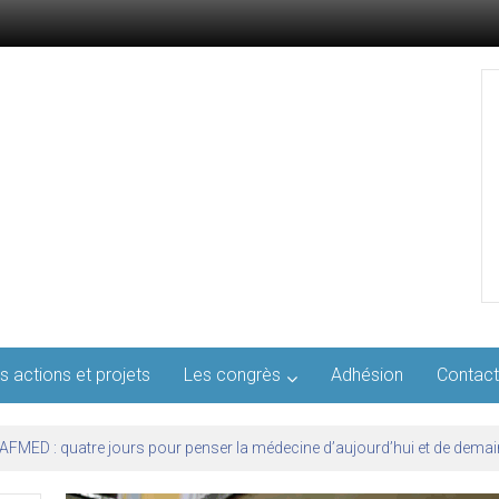
s actions et projets
Les congrès
Adhésion
Contact
l’AFMED : quatre jours pour penser la médecine d’aujourd’hui et de demai