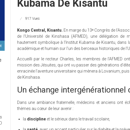
Kubama De Kisantu
917 Vues
Kongo Central, Kisantu.
En marge du 13ᵉ Congrès de l’Associ
de l’Université de Kinshasa (AFMED), une délégation de m
hautement symbolique à l’Institut Kubama de Kisantu, dans la
ut
académique et humain sur l’un des berceaux historiques de l’U
Accueilli par le recteur Charles, les membres de l’AFMED ont r
e
mission des Jésuites, qui ont vu passer des générations d’élite
enracinée l’aventure universitaire qui mènera à Lovanium, puis à
de Kinshasa.
D
Un échange intergénérationnel 
Dans une ambiance fraternelle, médecins et anciens ont éch
ort
thèmes au cœur de leur avenir :
es
ux
la
discipline
et le sérieux dans le travail scolaire,
ED
la
santé
, avec un accent particulier sur le diabète et la préve