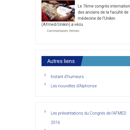
la
2021
Le 7ème congrès internation
première
journée
des anciens de la faculté de
du
médecine de l’Unikin
7ème
(Afmed/Unikin) a vécu
Congrès
de
sur
Commentaires fermés
l’AFMED
Le
7ème
congrès
international
des
anciens
Autres liens
de
la
faculté
Instant d’humeurs
de
médecine
Les nouvelles d’Alphonse
de
l’Unikin
(Afmed/Unikin)
a
vécu
Les présentations du Congrès de l’AFMED
2016