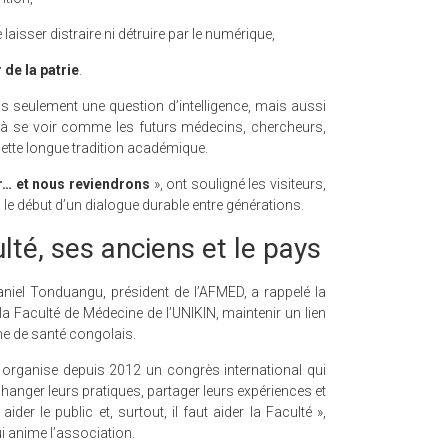
 laisser distraire ni détruire par le numérique,
de la patrie
.
s seulement une question d’intelligence, mais aussi
ves à se voir comme les futurs médecins, chercheurs,
cette longue tradition académique.
ir… et nous reviendrons
», ont souligné les visiteurs,
le début d’un dialogue durable entre générations.
ulté, ses anciens et le pays
iel Tonduangu, président de l’AFMED, a rappelé la
a Faculté de Médecine de l’UNIKIN, maintenir un lien
me de santé congolais.
 organise depuis 2012 un congrès international qui
changer leurs pratiques, partager leurs expériences et
aider le public et, surtout, il faut aider la Faculté »,
i anime l’association.