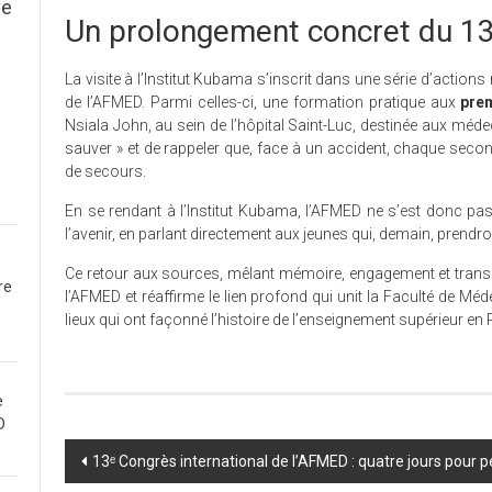
ve
Un prolongement concret du 1
La visite à l’Institut Kubama s’inscrit dans une série d’act
de l’AFMED. Parmi celles-ci, une formation pratique aux
pre
Nsiala John, au sein de l’hôpital Saint-Luc, destinée aux médec
sauver » et de rappeler que, face à un accident, chaque sec
de secours.
En se rendant à l’Institut Kubama, l’AFMED ne s’est donc pas 
l’avenir, en parlant directement aux jeunes qui, demain, prendron
Ce retour aux sources, mêlant mémoire, engagement et trans
re
l’AFMED et réaffirme le lien profond qui unit la Faculté de Méd
lieux qui ont façonné l’histoire de l’enseignement supérieur en
e
D
Post
13ᵉ Congrès international de l’AFMED : quatre jours pour 