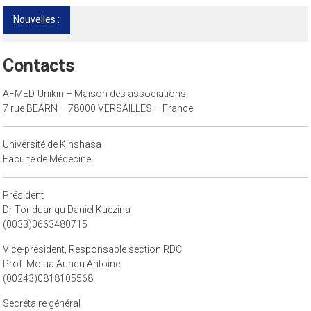
Nouvelles :
13ᵉ Congrès international de l’AFMED : quatre
jours pour penser la médecine d’aujourd’hui
et de demain
Contacts
AFMED-Unikin – Maison des associations
7 rue BEARN – 78000 VERSAILLES – France
Université de Kinshasa
Faculté de Médecine
Président
Dr Tonduangu Daniel Kuezina
(0033)0663480715
Vice-président, Responsable section RDC
Prof. Molua Aundu Antoine
(00243)0818105568