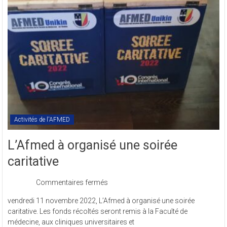
l’AFMED
en
sigle
COMREV.
Activités de l'AFMED
L’Afmed à organisé une soirée
caritative
sur
Commentaires fermés
L’Afmed
vendredi 11 novembre 2022, L’Afmed à organisé une soirée
à
caritative. Les fonds récoltés seront remis à la Faculté de
organisé