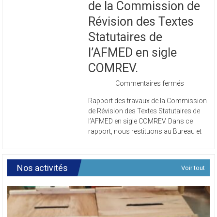
Rapport des travaux
de la Commission de
Révision des Textes
Statutaires de
l’AFMED en sigle
COMREV.
sur
Commentaires fermés
Rapport
Rapport des travaux de la Commission
des
de Révision des Textes Statutaires de
travaux
l’AFMED en sigle COMREV. Dans ce
de
rapport, nous restituons au Bureau et
la
Commissi
de
Révision
Nos activités
Voir tout
des
Textes
Statutaires
de