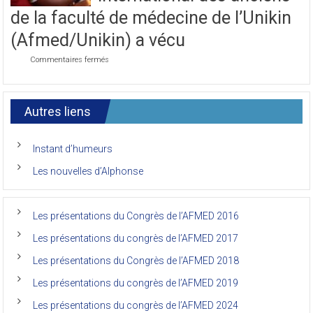
international des anciens
du
7ème
de la faculté de médecine de l’Unikin
Congrès
de
(Afmed/Unikin) a vécu
l’AFMED
sur
Commentaires fermés
Le
7ème
congrès
international
Autres liens
des
anciens
de
Instant d’humeurs
la
faculté
Les nouvelles d’Alphonse
de
médecine
de
l’Unikin
Les présentations du Congrès de l’AFMED 2016
(Afmed/Unikin)
a
Les présentations du congrès de l’AFMED 2017
vécu
Les présentations du Congrès de l’AFMED 2018
Les présentations du congrès de l’AFMED 2019