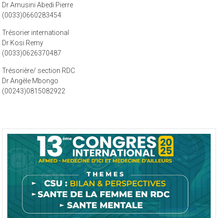
Secrétaire général
Dr Amusini Abedi Pierre
(0033)0660283454
Trésorier international
Dr Kosi Remy
(0033)0626370487
Trésorière/ section RDC
Dr Angèle Mbongo
(00243)0815082922