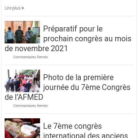
médecine, aux cliniques universitaires et
une
soirée
Lire plus
caritative
Préparatif pour le
prochain congrès au mois
de novembre 2021
sur
Commentaires fermés
Préparatif
pour
le
Photo de la première
prochain
congrès
journée du 7ème Congrès
au
mois
de l’AFMED
de
novembre
sur
Commentaires fermés
2021
Photo
de
la
Le 7ème congrès
première
journée