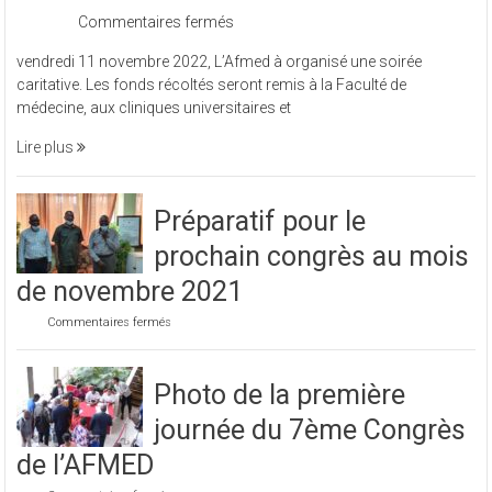
sur
Commentaires fermés
L’Afmed
vendredi 11 novembre 2022, L’Afmed à organisé une soirée
à
caritative. Les fonds récoltés seront remis à la Faculté de
organisé
médecine, aux cliniques universitaires et
une
soirée
Lire plus
caritative
Préparatif pour le
prochain congrès au mois
de novembre 2021
sur
Commentaires fermés
Préparatif
pour
le
Photo de la première
prochain
congrès
journée du 7ème Congrès
au
mois
de l’AFMED
de
novembre