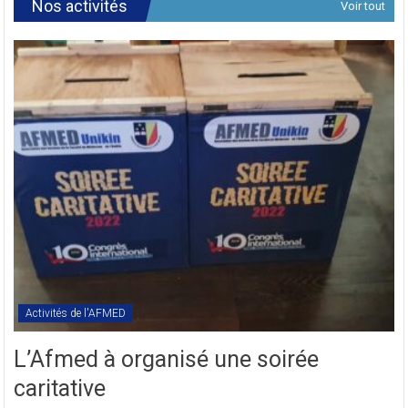
Nos activités
Voir tout
des
Textes
Statutaires
de
l’AFMED
en
sigle
COMREV.
Activités de l'AFMED
L’Afmed à organisé une soirée
caritative