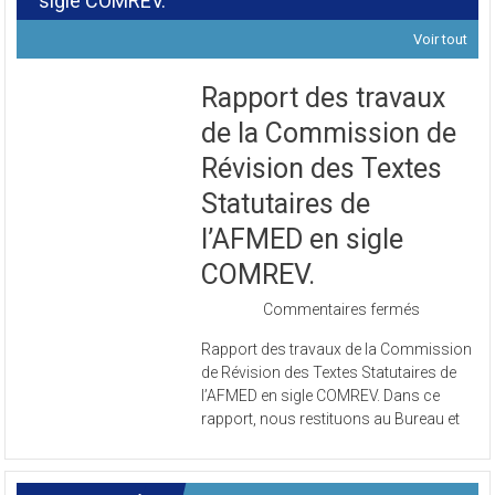
sigle COMREV.
Voir tout
Rapport des travaux
de la Commission de
Révision des Textes
Statutaires de
l’AFMED en sigle
COMREV.
sur
Commentaires fermés
Rapport
Rapport des travaux de la Commission
des
de Révision des Textes Statutaires de
travaux
l’AFMED en sigle COMREV. Dans ce
de
rapport, nous restituons au Bureau et
la
Commissi
de
Révision