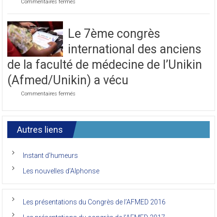
sur
Commentaires fermés
2021
Photo
de
la
Le 7ème congrès
première
journée
international des anciens
du
7ème
de la faculté de médecine de l’Unikin
Congrès
de
(Afmed/Unikin) a vécu
l’AFMED
sur
Commentaires fermés
Le
7ème
congrès
international
Autres liens
des
anciens
de
Instant d’humeurs
la
faculté
Les nouvelles d’Alphonse
de
médecine
de
l’Unikin
Les présentations du Congrès de l’AFMED 2016
(Afmed/Unikin)
a