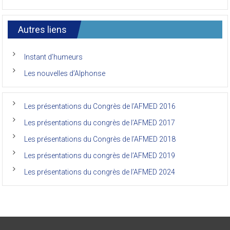
de
7ème
l’AFMED
congrès
international
Autres liens
des
anciens
de
Instant d’humeurs
la
faculté
Les nouvelles d’Alphonse
de
médecine
de
l’Unikin
Les présentations du Congrès de l’AFMED 2016
(Afmed/Unikin)
a
Les présentations du congrès de l’AFMED 2017
vécu
Les présentations du Congrès de l’AFMED 2018
Les présentations du congrès de l’AFMED 2019
Les présentations du congrès de l’AFMED 2024