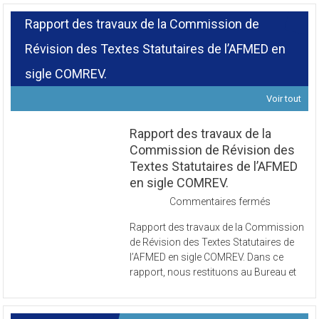
Rapport des travaux de la Commission de
Révision des Textes Statutaires de l’AFMED en
sigle COMREV.
Voir tout
Rapport des travaux de la
Commission de Révision des
Textes Statutaires de l’AFMED
en sigle COMREV.
sur
Commentaires fermés
Rapport
Rapport des travaux de la Commission
des
de Révision des Textes Statutaires de
travaux
l’AFMED en sigle COMREV. Dans ce
de
rapport, nous restituons au Bureau et
la
Commissi
de