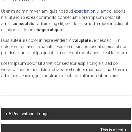
Ut enim ad minim veniam, quis nostrud
exercitation ullamco
laboris
nisi ut aliquip ex ea commodo consequat. Lorem ipsum dolor sit
amet,
consectetur
adipisicing elit, sed do eiusmod tempor incididunt
ut labore et dolore
magna aliqua
.
Duis aute irure dolor in reprehenderit in
voluptate
velit esse cillum
dolore eu fugiat nulla pariatur. Excepteur sint occaecat cupidatat non
proident, sunt in culpa qui officia deserunt mollit anim id est laborum.
Lorem ipsum dolor sit amet, consectetur adipisicing elit, sed do
eiusmod tempor incididunt ut labore et dolore magna aliqua. Ut enim
ad minim veniam, quis nostrud exercitation ullamco laboris nisi
Post
A Post without Image
navigation
This is a test