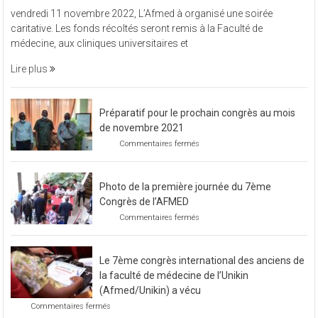
L’Afmed
vendredi 11 novembre 2022, L’Afmed à organisé une soirée
à
caritative. Les fonds récoltés seront remis à la Faculté de
organisé
médecine, aux cliniques universitaires et
une
soirée
Lire plus
caritative
Préparatif pour le prochain congrès au mois
de novembre 2021
sur
Commentaires fermés
Préparatif
pour
le
Photo de la première journée du 7ème
prochain
congrès
Congrès de l’AFMED
au
sur
Commentaires fermés
mois
Photo
de
de
novembre
la
2021
Le 7ème congrès international des anciens de
première
journée
la faculté de médecine de l’Unikin
du
(Afmed/Unikin) a vécu
7ème
sur
Commentaires fermés
Congrès
Le