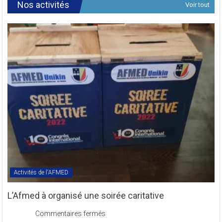
Révision
Nos activités
Voir tout
des
Textes
Statutaires
de
l’AFMED
en
sigle
COMREV.
Activités de l'AFMED
L’Afmed à organisé une soirée caritative
sur
Commentaires fermés