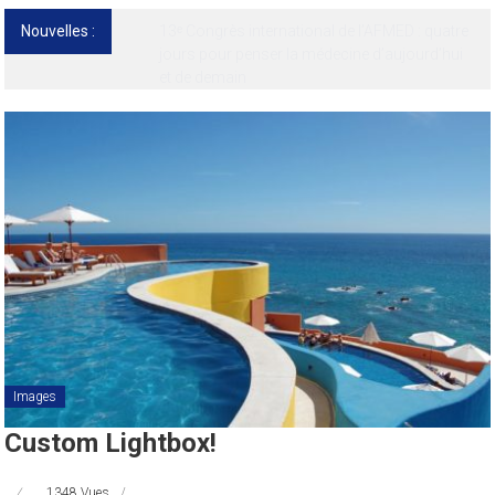
Nouvelles :
13ᵉ Congrès international de l’AFMED : quatre
jours pour penser la médecine d’aujourd’hui
et de demain
Images
Custom Lightbox!
1348 Vues
,
,
,
,