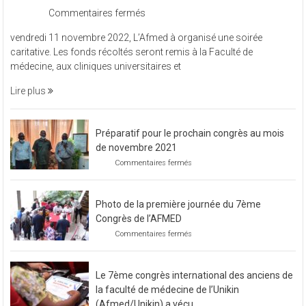
sur
Commentaires fermés
L’Afmed
vendredi 11 novembre 2022, L’Afmed à organisé une soirée
à
caritative. Les fonds récoltés seront remis à la Faculté de
organisé
médecine, aux cliniques universitaires et
une
soirée
Lire plus
caritative
Préparatif pour le prochain congrès au mois
de novembre 2021
sur
Commentaires fermés
Préparatif
pour
le
Photo de la première journée du 7ème
prochain
congrès
Congrès de l’AFMED
au
sur
Commentaires fermés
mois
Photo
de
de
novembre
la
2021
Le 7ème congrès international des anciens de
première
journée
la faculté de médecine de l’Unikin
du
(Afmed/Unikin) a vécu