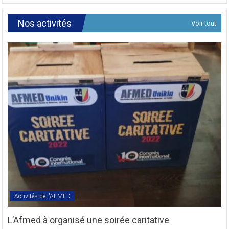
de
Révision
Nos activités
Voir tout
des
Textes
Statutaires
de
l’AFMED
en
sigle
COMREV.
Activités de l'AFMED
L’Afmed à organisé une soirée caritative