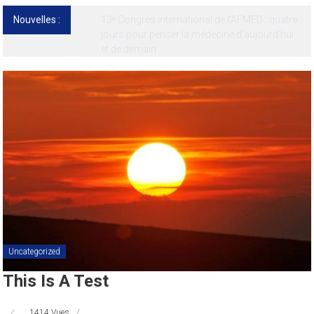
Nouvelles :
13ᵉ Congrès international de l’AFMED : quatre
jours pour penser la médecine d’aujourd’hui
et de demain
Uncategorized
This Is A Test
1414 Vues
,
,
,
,