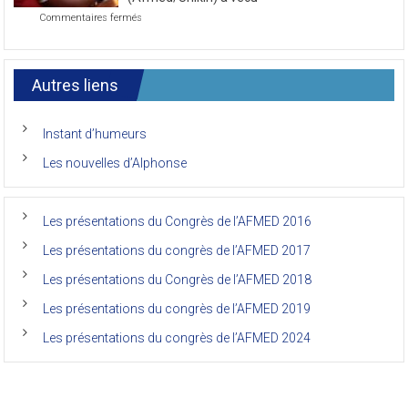
7ème
sur
Commentaires fermés
Congrès
Le
de
7ème
l’AFMED
congrès
international
Autres liens
des
anciens
de
Instant d’humeurs
la
faculté
Les nouvelles d’Alphonse
de
médecine
de
l’Unikin
Les présentations du Congrès de l’AFMED 2016
(Afmed/Unikin)
a
Les présentations du congrès de l’AFMED 2017
vécu
Les présentations du Congrès de l’AFMED 2018
Les présentations du congrès de l’AFMED 2019
Les présentations du congrès de l’AFMED 2024