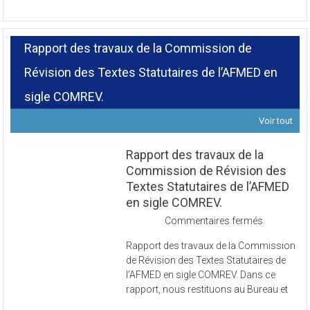
Rapport des travaux de la Commission de
Révision des Textes Statutaires de l’AFMED en
sigle COMREV.
Voir tout
Rapport des travaux de la
Commission de Révision des
Textes Statutaires de l’AFMED
en sigle COMREV.
sur
Commentaires fermés
Rapport
Rapport des travaux de la Commission
des
de Révision des Textes Statutaires de
travaux
l’AFMED en sigle COMREV. Dans ce
de
rapport, nous restituons au Bureau et
la
Commissi