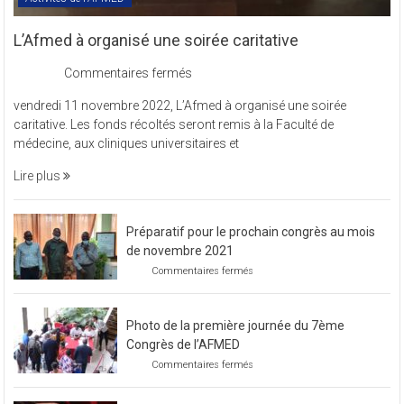
Activités de l'AFMED
L’Afmed à organisé une soirée caritative
sur
Commentaires fermés
L’Afmed
vendredi 11 novembre 2022, L’Afmed à organisé une soirée
à
caritative. Les fonds récoltés seront remis à la Faculté de
organisé
médecine, aux cliniques universitaires et
une
soirée
Lire plus
caritative
Préparatif pour le prochain congrès au mois
de novembre 2021
sur
Commentaires fermés
Préparatif
pour
le
Photo de la première journée du 7ème
prochain
congrès
Congrès de l’AFMED
au
sur
Commentaires fermés
mois
Photo