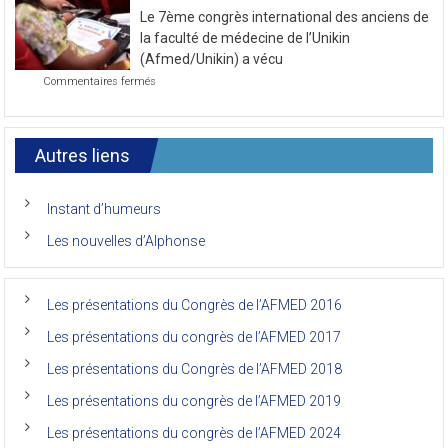
de
de
novembre
la
2021
Le 7ème congrès international des anciens de
première
journée
la faculté de médecine de l’Unikin
du
(Afmed/Unikin) a vécu
7ème
sur
Commentaires fermés
Congrès
Le
de
7ème
l’AFMED
congrès
international
Autres liens
des
anciens
de
Instant d’humeurs
la
faculté
Les nouvelles d’Alphonse
de
médecine
de
l’Unikin
Les présentations du Congrès de l’AFMED 2016
(Afmed/Unikin)
a
Les présentations du congrès de l’AFMED 2017
vécu
Les présentations du Congrès de l’AFMED 2018
Les présentations du congrès de l’AFMED 2019