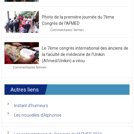
Préparatif
pour
le
Photo de la première journée du 7ème
prochain
congrès
Congrès de l’AFMED
au
sur
Commentaires fermés
mois
Photo
de
de
novembre
la
2021
Le 7ème congrès international des anciens de
première
journée
la faculté de médecine de l’Unikin
du
(Afmed/Unikin) a vécu
7ème
sur
Commentaires fermés
Congrès
Le
de
7ème
l’AFMED
congrès
international
Autres liens
des
anciens
de
Instant d’humeurs
la
faculté
Les nouvelles d’Alphonse
de
médecine
de
l’Unikin