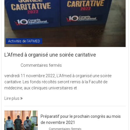
Activités de l'AFMED
L’Afmed à organisé une soirée caritative
sur
Commentaires fermés
L’Afmed
vendredi 11 novembre 2022, L’Afmed à organisé une soirée
à
caritative. Les fonds récoltés seront remis à la Faculté de
organisé
médecine, aux cliniques universitaires et
une
soirée
Lire plus
caritative
Préparatif pour le prochain congrès au mois
de novembre 2021
sur
Commentaires fermés