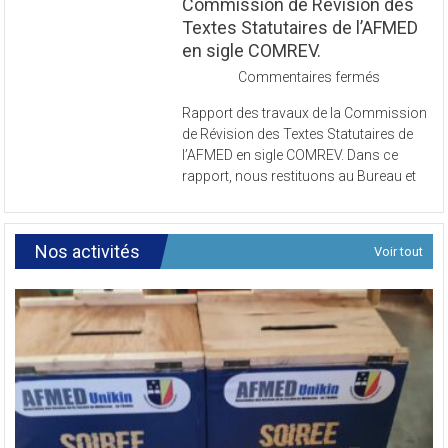
Commission de Révision des
Textes Statutaires de l’AFMED
en sigle COMREV.
sur
Commentaires fermés
Rapport
Rapport des travaux de la Commission
des
de Révision des Textes Statutaires de
travaux
l’AFMED en sigle COMREV. Dans ce
de
rapport, nous restituons au Bureau et
la
Commissi
de
Révision
Nos activités
Voir tout
des
Textes
Statutaires
de
l’AFMED
en
sigle
COMREV.