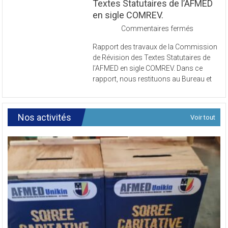
Commission de Révision des
Textes Statutaires de l’AFMED
en sigle COMREV.
sur
Commentaires fermés
Rapport
Rapport des travaux de la Commission
des
de Révision des Textes Statutaires de
travaux
l’AFMED en sigle COMREV. Dans ce
de
rapport, nous restituons au Bureau et
la
Commissi
de
Révision
Nos activités
Voir tout
des
Textes
Statutaires
de
l’AFMED
en
sigle
COMREV.