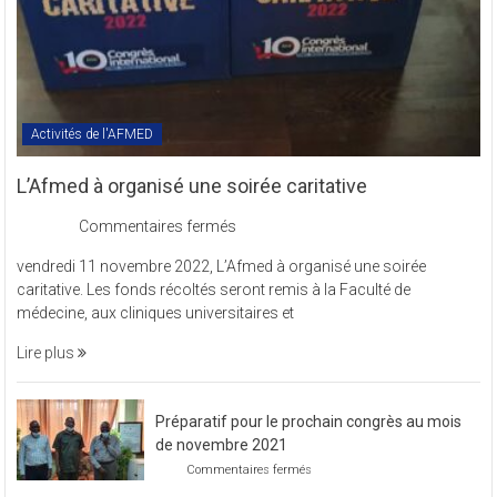
Activités de l'AFMED
L’Afmed à organisé une soirée caritative
sur
Commentaires fermés
L’Afmed
vendredi 11 novembre 2022, L’Afmed à organisé une soirée
à
caritative. Les fonds récoltés seront remis à la Faculté de
organisé
médecine, aux cliniques universitaires et
une
soirée
Lire plus
caritative
Préparatif pour le prochain congrès au mois
de novembre 2021
sur
Commentaires fermés