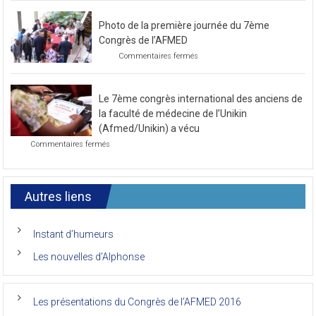
Préparatif
pour
le
Photo de la première journée du 7ème
prochain
congrès
Congrès de l’AFMED
au
sur
Commentaires fermés
mois
Photo
de
de
novembre
la
2021
Le 7ème congrès international des anciens de
première
journée
la faculté de médecine de l’Unikin
du
(Afmed/Unikin) a vécu
7ème
sur
Commentaires fermés
Congrès
Le
de
7ème
l’AFMED
congrès
international
Autres liens
des
anciens
de
Instant d’humeurs
la
faculté
Les nouvelles d’Alphonse
de
médecine
de
l’Unikin