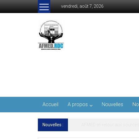
Skip
vendredi, août 7, 2026
to
content
AFMED
Anciens
de
la
faculté
de
Médecine
Accueil
A propos
Nouvelles
No
Nouvelles :
13ᵉ Congrès international de 