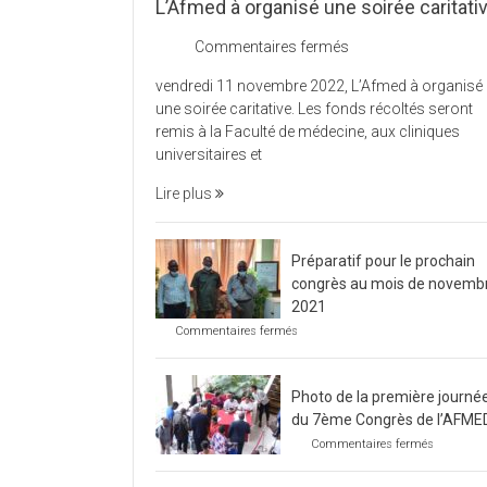
L’Afmed à organisé une soirée caritati
sur
Commentaires fermés
L’Afmed
vendredi 11 novembre 2022, L’Afmed à organisé
à
une soirée caritative. Les fonds récoltés seront
organisé
remis à la Faculté de médecine, aux cliniques
une
universitaires et
soirée
caritative
Lire plus
Préparatif pour le prochain
congrès au mois de novemb
2021
sur
Commentaires fermés
Préparatif
pour
le
Photo de la première journé
prochain
congrès
du 7ème Congrès de l’AFME
au
sur
Commentaires fermés
mois
Photo
de
de
novembre