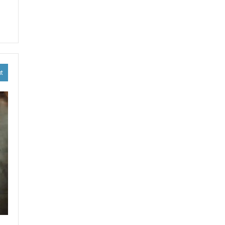
ission
ion
s
taires
ut
MED
EV.