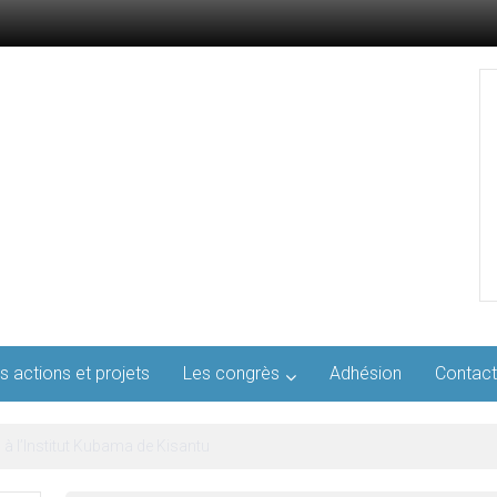
s actions et projets
Les congrès
Adhésion
Contact
l’AFMED : quatre jours pour penser la médecine d’aujourd’hui et de demai