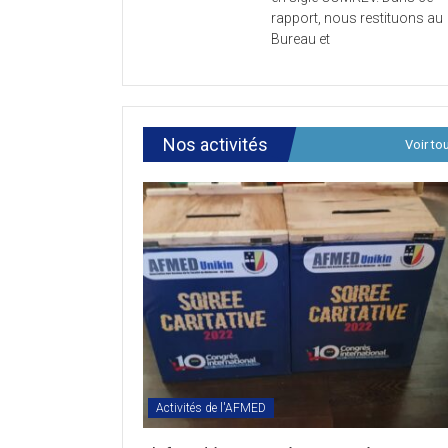
la
rapport, nous restituons au
Comm
Bureau et
de
Révis
des
Texte
Statu
Nos activités
Voir to
de
l’AF
en
sigle
COMR
Activités de l'AFMED