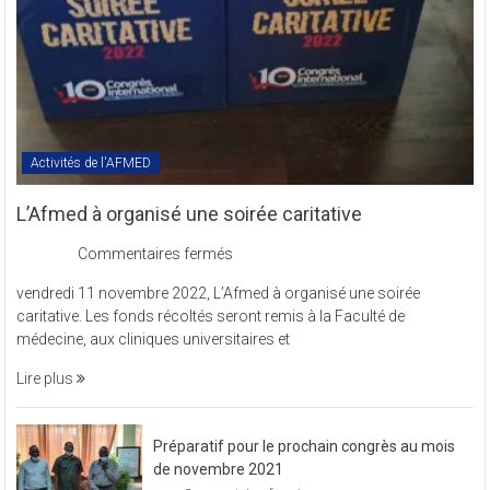
Activités de l'AFMED
L’Afmed à organisé une soirée caritative
sur
Commentaires fermés
L’Afmed
vendredi 11 novembre 2022, L’Afmed à organisé une soirée
à
caritative. Les fonds récoltés seront remis à la Faculté de
organisé
médecine, aux cliniques universitaires et
une
soirée
Lire plus
caritative
Préparatif pour le prochain congrès au mois