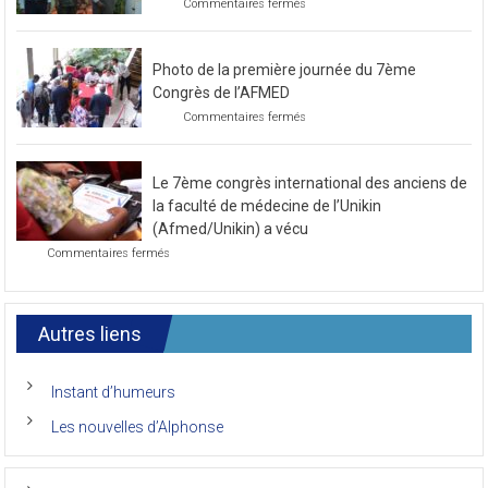
de novembre 2021
sur
Commentaires fermés
Préparatif
pour
le
Photo de la première journée du 7ème
prochain
congrès
Congrès de l’AFMED
au
sur
Commentaires fermés
mois
Photo
de
de
novembre
la
2021
Le 7ème congrès international des anciens de
première
journée
la faculté de médecine de l’Unikin
du
(Afmed/Unikin) a vécu
7ème
sur
Commentaires fermés
Congrès
Le
de
7ème
l’AFMED
congrès
international
Autres liens
des
anciens
de
Instant d’humeurs
la
faculté
Les nouvelles d’Alphonse
de
médecine
de