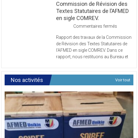
Rapport des travaux de la
Commission de Révision des
Textes Statutaires de l’AFMED
en sigle COMREV.
sur
Commentaires fermés
Rapport
Rapport des travaux de la Commission
des
de Révision des Textes Statutaires de
travaux
l’AFMED en sigle COMREV. Dans ce
de
rapport, nous restituons au Bureau et
la
Commissi
de
Révision
Nos activités
Voir tout
des
Textes
Statutaires
de
l’AFMED
en
sigle
COMREV.