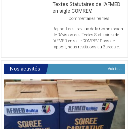
Commission de Révision des
Textes Statutaires de l’AFMED
en sigle COMREV.
sur
Commentaires fermés
Rapport
Rapport des travaux de la Commission
des
de Révision des Textes Statutaires de
travaux
l’AFMED en sigle COMREV. Dans ce
de
rapport, nous restituons au Bureau et
la
Commissi
de
Révision
Nos activités
Voir tout
des
Textes
Statutaires
de
l’AFMED
en
sigle
COMREV.