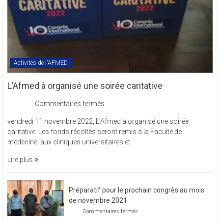
Activités de l'AFMED
L’Afmed à organisé une soirée caritative
sur
Commentaires fermés
L’Afmed
vendredi 11 novembre 2022, L’Afmed à organisé une soirée
à
caritative. Les fonds récoltés seront remis à la Faculté de
organisé
médecine, aux cliniques universitaires et
une
soirée
Lire plus
caritative
Préparatif pour le prochain congrès au mois
de novembre 2021