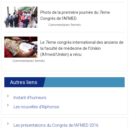
sur
Commentaires fermés
Préparatif
pour
le
Photo de la première journée du 7ème
prochain
congrès
Congrès de l’AFMED
au
sur
Commentaires fermés
mois
Photo
de
de
novembre
la
2021
Le 7ème congrès international des anciens de
première
journée
la faculté de médecine de l’Unikin
du
(Afmed/Unikin) a vécu
7ème
sur
Commentaires fermés
Congrès
Le
de
7ème
l’AFMED
congrès
international
Autres liens
des
anciens
de
Instant d’humeurs
la
faculté
Les nouvelles d’Alphonse
de
médecine
de
l’Unikin