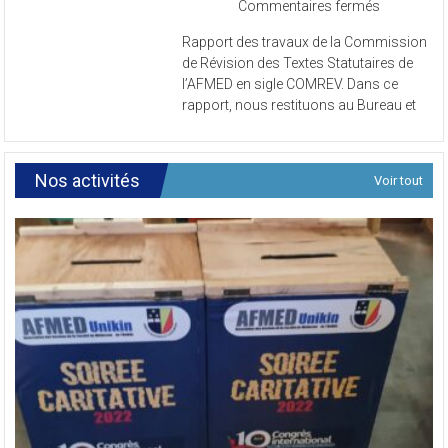
sur
Commentaires fermés
Rapport
Rapport des travaux de la Commission
des
de Révision des Textes Statutaires de
travaux
l’AFMED en sigle COMREV. Dans ce
de
rapport, nous restituons au Bureau et
la
Commissi
de
Révision
Nos activités
Voir tout
des
Textes
Statutaires
de
l’AFMED
en
sigle
COMREV.