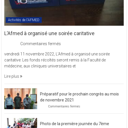
Activités de l'AFMED
L’Afmed à organisé une soirée caritative
sur
Commentaires fermés
L’Afmed
vendredi 11 novembre 2022, L’Afmed à organisé une soirée
à
caritative. Les fonds récoltés seront remis à la Faculté de
organisé
médecine, aux cliniques universitaires et
une
soirée
Lire plus
caritative
Préparatif pour le prochain congrès au mois
de novembre 2021
sur
Commentaires fermés
Préparatif
pour
le
Photo de la première journée du 7ème
prochain