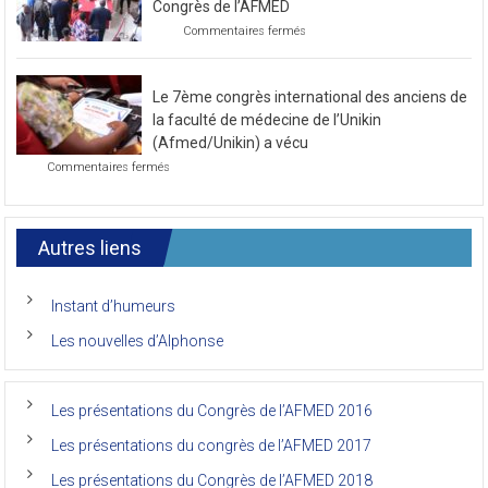
congrès
Congrès de l’AFMED
au
sur
Commentaires fermés
mois
Photo
de
de
novembre
la
2021
Le 7ème congrès international des anciens de
première
journée
la faculté de médecine de l’Unikin
du
(Afmed/Unikin) a vécu
7ème
sur
Commentaires fermés
Congrès
Le
de
7ème
l’AFMED
congrès
international
Autres liens
des
anciens
de
Instant d’humeurs
la
faculté
Les nouvelles d’Alphonse
de
médecine
de
l’Unikin
Les présentations du Congrès de l’AFMED 2016
(Afmed/Unikin)
a
Les présentations du congrès de l’AFMED 2017
vécu
Les présentations du Congrès de l’AFMED 2018