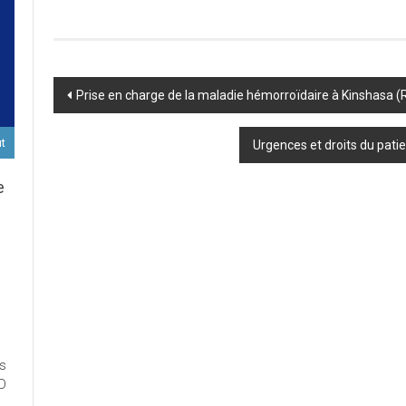
Post
Prise en charge de la maladie hémorroïdaire à Kinshasa (
navigation
ut
Urgences et droits du patie
e
D
ort
es
ux
ED