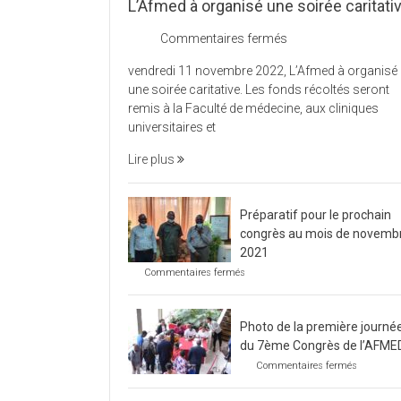
L’Afmed à organisé une soirée caritati
sur
Commentaires fermés
L’Afmed
vendredi 11 novembre 2022, L’Afmed à organisé
à
une soirée caritative. Les fonds récoltés seront
organisé
remis à la Faculté de médecine, aux cliniques
une
universitaires et
soirée
caritative
Lire plus
Préparatif pour le prochain
congrès au mois de novemb
2021
sur
Commentaires fermés
Préparatif
pour
le
Photo de la première journé
prochain
congrès
du 7ème Congrès de l’AFME
au
sur
Commentaires fermés
mois
Photo
de
de
novembre