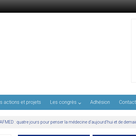
s actions et projets
Les congrès
Adhésion
Contact
l’AFMED : quatre jours pour penser la médecine d’aujourd’hui et de demai