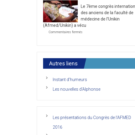
la
2021
Le 7ème congrès internation
première
journée
des anciens de la faculté de
du
médecine de l’Unikin
7ème
(Afmed/Unikin) a vécu
Congrès
de
sur
Commentaires fermés
l’AFMED
Le
7ème
congrès
international
des
anciens
Autres liens
de
la
faculté
Instant d’humeurs
de
médecine
Les nouvelles d’Alphonse
de
l’Unikin
(Afmed/Unikin)
a
vécu
Les présentations du Congrès de l’AFMED
2016