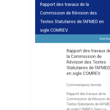
Rapport des travaux de la
Commission de Révision des
Textes Statutaires de l’AFMED en
sigle COMREV.
Voir to
Rapport des travaux d
la Commission de
Révision des Textes
Statutaires de l’AFME
en sigle COMREV.
sur
Commentaires fermés
Rapp
Rapport des travaux de la
des
Commission de Révision d
trava
Textes Statutaires de l’AFM
de
en sigle COMREV. Dans ce