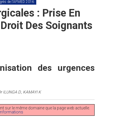
ngrès de l'AFMED 2016
icales : Prise En
 Droit Des Soignants
nisation des urgences
Dr ILUNGA D., KAMAYI K
ement sur le même domaine que la page web actuelle.
’informations