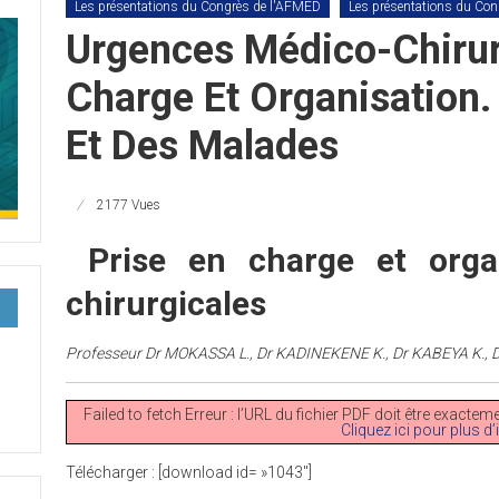
Les présentations du Congrès de l'AFMED
Les présentations du Co
Urgences Médico-Chirurg
Charge Et Organisation.
Et Des Malades
2177 Vues
Prise en charge et
orga
chirurgicales
Professeur Dr MOKASSA L., Dr KADINEKENE K., Dr KABEYA K., 
Failed to fetch Erreur : l’URL du fichier PDF doit être exact
Cliquez ici pour plus d
Télécharger : [download id= »1043″]