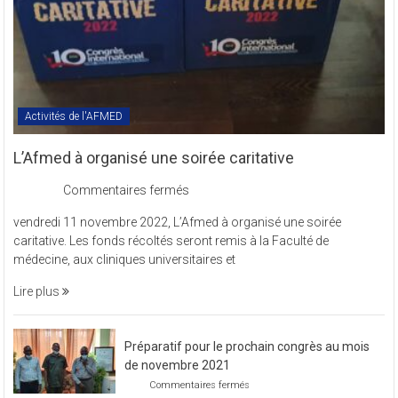
Activités de l'AFMED
L’Afmed à organisé une soirée caritative
sur
Commentaires fermés
L’Afmed
vendredi 11 novembre 2022, L’Afmed à organisé une soirée
à
caritative. Les fonds récoltés seront remis à la Faculté de
organisé
médecine, aux cliniques universitaires et
une
soirée
Lire plus
caritative
Préparatif pour le prochain congrès au mois
de novembre 2021
sur
Commentaires fermés