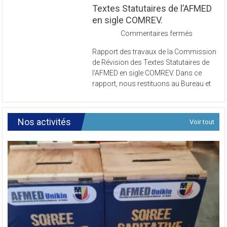
Textes Statutaires de l’AFMED
en sigle COMREV.
sur
Commentaires fermés
Rapport
Rapport des travaux de la Commission
des
de Révision des Textes Statutaires de
travaux
l’AFMED en sigle COMREV. Dans ce
de
rapport, nous restituons au Bureau et
la
Commissi
de
Révision
Nos activités
Voir tout
des
Textes
Statutaires
de
l’AFMED
en
sigle
COMREV.