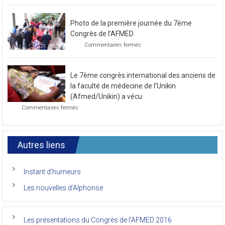
Préparatif
pour
le
Photo de la première journée du 7ème
prochain
congrès
Congrès de l’AFMED
au
sur
Commentaires fermés
mois
Photo
de
de
novembre
la
2021
Le 7ème congrès international des anciens de
première
journée
la faculté de médecine de l’Unikin
du
(Afmed/Unikin) a vécu
7ème
sur
Commentaires fermés
Congrès
Le
de
7ème
l’AFMED
congrès
international
Autres liens
des
anciens
de
Instant d’humeurs
la
faculté
Les nouvelles d’Alphonse
de
médecine
de
l’Unikin
Les présentations du Congrès de l’AFMED 2016
(Afmed/Unikin)