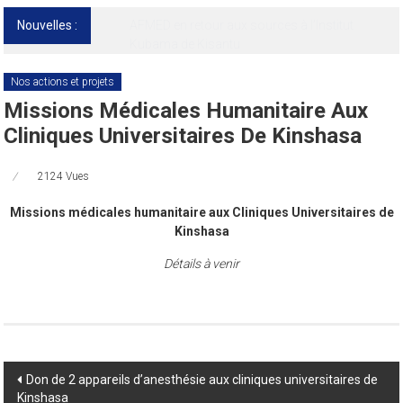
Nouvelles :
13ᵉ Congrès international de l’AFMED : quatre
jours pour penser la médecine d’aujourd’hui
et de demain
Nos actions et projets
Missions Médicales Humanitaire Aux
Cliniques Universitaires De Kinshasa
2124 Vues
Missions médicales humanitaire aux Cliniques Universitaires de
Kinshasa
Détails à venir
Post
Don de 2 appareils d’anesthésie aux cliniques universitaires de