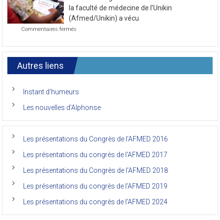
la
2021
Le 7ème congrès international des anciens de
première
journée
la faculté de médecine de l’Unikin
du
(Afmed/Unikin) a vécu
7ème
sur
Commentaires fermés
Congrès
Le
de
7ème
l’AFMED
congrès
international
Autres liens
des
anciens
de
Instant d’humeurs
la
faculté
Les nouvelles d’Alphonse
de
médecine
de
l’Unikin
Les présentations du Congrès de l’AFMED 2016
(Afmed/Unikin)
a
Les présentations du congrès de l’AFMED 2017
vécu
Les présentations du Congrès de l’AFMED 2018
Les présentations du congrès de l’AFMED 2019
Les présentations du congrès de l’AFMED 2024