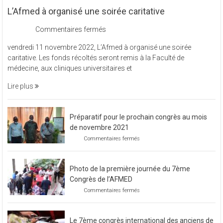
L’Afmed à organisé une soirée caritative
sur
Commentaires fermés
L’Afmed
vendredi 11 novembre 2022, L’Afmed à organisé une soirée
à
caritative. Les fonds récoltés seront remis à la Faculté de
organisé
médecine, aux cliniques universitaires et
une
soirée
Lire plus
caritative
Préparatif pour le prochain congrès au mois
de novembre 2021
sur
Commentaires fermés
Préparatif
pour
le
Photo de la première journée du 7ème
prochain
congrès
Congrès de l’AFMED
au
sur
Commentaires fermés
mois
Photo
de
de
novembre