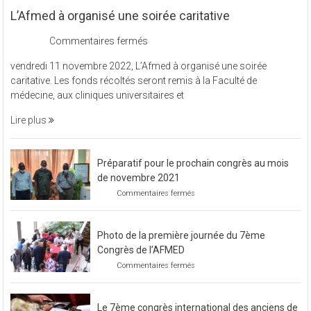
L’Afmed à organisé une soirée caritative
sur
Commentaires fermés
L’Afmed
vendredi 11 novembre 2022, L’Afmed à organisé une soirée
à
caritative. Les fonds récoltés seront remis à la Faculté de
organisé
médecine, aux cliniques universitaires et
une
soirée
Lire plus
caritative
Préparatif pour le prochain congrès au mois
de novembre 2021
sur
Commentaires fermés
Préparatif
pour
le
Photo de la première journée du 7ème
prochain
congrès
Congrès de l’AFMED
au
sur
Commentaires fermés
mois
Photo
de
de
novembre