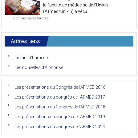
la
2021
Le 7ème congrès international des anciens de
première
journée
la faculté de médecine de l’Unikin
du
(Afmed/Unikin) a vécu
7ème
sur
Commentaires fermés
Congrès
Le
de
7ème
l’AFMED
congrès
international
Autres liens
des
anciens
de
Instant d’humeurs
la
faculté
Les nouvelles d’Alphonse
de
médecine
de
l’Unikin
Les présentations du Congrès de l’AFMED 2016
(Afmed/Unikin)
a
Les présentations du congrès de l’AFMED 2017
vécu
Les présentations du Congrès de l’AFMED 2018
Les présentations du congrès de l’AFMED 2019
Les présentations du congrès de l’AFMED 2024