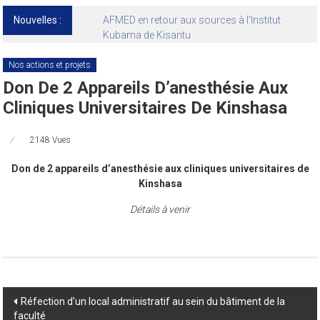
Nouvelles :
13ᵉ Congrès international de l’AFMED : quatre
jours pour penser la médecine d’aujourd’hui
et de demain
Nos actions et projets
Don De 2 Appareils D’anesthésie Aux
Cliniques Universitaires De Kinshasa
2148 Vues
Don de 2 appareils d’anesthésie aux cliniques universitaires de
Kinshasa
Détails à venir
Post
Réfection d’un local administratif au sein du bâtiment de la