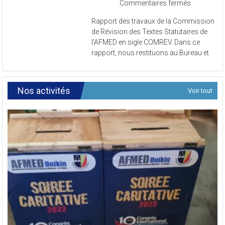
sur
Commentaires fermés
Rapport
Rapport des travaux de la Commission
des
de Révision des Textes Statutaires de
travaux
l’AFMED en sigle COMREV. Dans ce
de
rapport, nous restituons au Bureau et
la
Commissi
de
Révision
Nos activités
Voir tout
des
Textes
Statutaires
de
l’AFMED
en
sigle
COMREV.