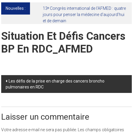
Nouvelles :
13ᵉ Congrès international de l’AFMED : quatre
jours pour penser la médecine d’aujourd’hui
et de demain
Situation Et Défis Cancers
BP En RDC_AFMED
Post
Les défis de la prise en charge des cancers broncho
pulmonaires en RDC
navigation
Laisser un commentaire
Votre adresse e-mail ne sera pas publiée.
Les champs obligatoires