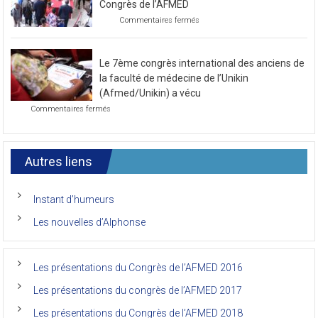
congrès
Congrès de l’AFMED
au
sur
Commentaires fermés
mois
Photo
de
de
novembre
la
2021
Le 7ème congrès international des anciens de
première
journée
la faculté de médecine de l’Unikin
du
(Afmed/Unikin) a vécu
7ème
sur
Commentaires fermés
Congrès
Le
de
7ème
l’AFMED
congrès
international
Autres liens
des
anciens
de
Instant d’humeurs
la
faculté
Les nouvelles d’Alphonse
de
médecine
de
l’Unikin
Les présentations du Congrès de l’AFMED 2016
(Afmed/Unikin)
a
Les présentations du congrès de l’AFMED 2017
vécu
Les présentations du Congrès de l’AFMED 2018