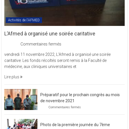
Activités de l'AFMED
L’Afmed à organisé une soirée caritative
sur
Commentaires fermés
L’Afmed
vendredi 11 novembre 2022, L’Afmed à organisé une soirée
à
caritative. Les fonds récoltés seront remis à la Faculté de
organisé
médecine, aux cliniques universitaires et
une
soirée
Lire plus
caritative
Préparatif pour le prochain congrès au mois
de novembre 2021
sur
Commentaires fermés
Préparatif
pour
le
Photo de la première journée du 7ème
prochain