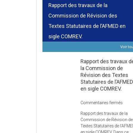
Rapport des travaux de la
Commission de Révision des
Textes Statutaires de l’AFMED en
sigle COMREV.
Voir to
Rapport des travaux d
la Commission de
Révision des Textes
Statutaires de l’AFME
en sigle COMREV.
sur
Commentaires fermés
Rapp
Rapport des travaux de la
des
Commission de Révision d
trava
Textes Statutaires de l’AFM
de
en sigle COMREV. Dans ce