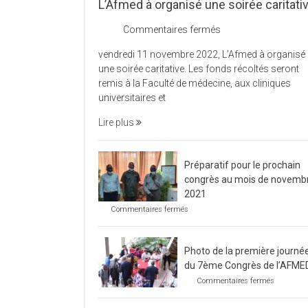
L’Afmed à organisé une soirée caritati
sur
Commentaires fermés
L’Afmed
vendredi 11 novembre 2022, L’Afmed à organisé
à
une soirée caritative. Les fonds récoltés seront
organisé
remis à la Faculté de médecine, aux cliniques
une
universitaires et
soirée
caritative
Lire plus
Préparatif pour le prochain
congrès au mois de novemb
2021
sur
Commentaires fermés
Préparatif
pour
le
Photo de la première journé
prochain
congrès
du 7ème Congrès de l’AFME
au
sur
Commentaires fermés
mois
Photo
de
de
novembre