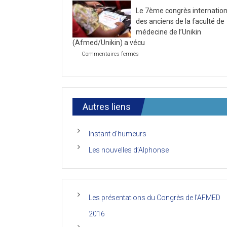
la
2021
Le 7ème congrès internation
première
journée
des anciens de la faculté de
du
médecine de l’Unikin
7ème
(Afmed/Unikin) a vécu
Congrès
de
sur
Commentaires fermés
l’AFMED
Le
7ème
congrès
international
des
anciens
Autres liens
de
la
faculté
Instant d’humeurs
de
médecine
Les nouvelles d’Alphonse
de
l’Unikin
(Afmed/Unikin)
a
vécu
Les présentations du Congrès de l’AFMED
2016