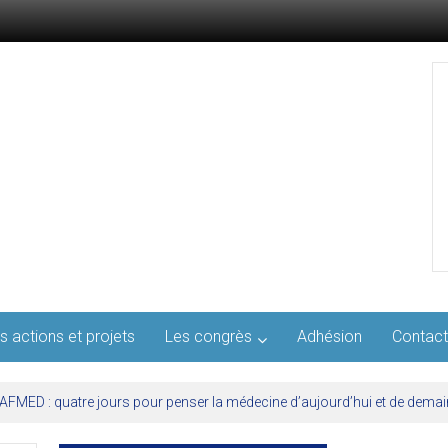
s actions et projets
Les congrès
Adhésion
Contact
l’AFMED : quatre jours pour penser la médecine d’aujourd’hui et de demai