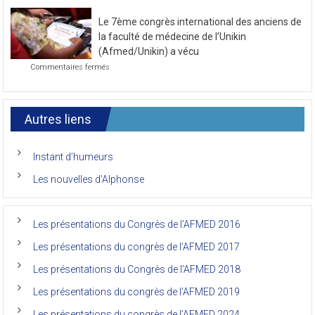
de
novembre
la
2021
Le 7ème congrès international des anciens de
première
journée
la faculté de médecine de l’Unikin
du
(Afmed/Unikin) a vécu
7ème
sur
Commentaires fermés
Congrès
Le
de
7ème
l’AFMED
congrès
international
Autres liens
des
anciens
de
Instant d’humeurs
la
faculté
Les nouvelles d’Alphonse
de
médecine
de
l’Unikin
Les présentations du Congrès de l’AFMED 2016
(Afmed/Unikin)
a
Les présentations du congrès de l’AFMED 2017
vécu
Les présentations du Congrès de l’AFMED 2018
Les présentations du congrès de l’AFMED 2019
Les présentations du congrès de l’AFMED 2024