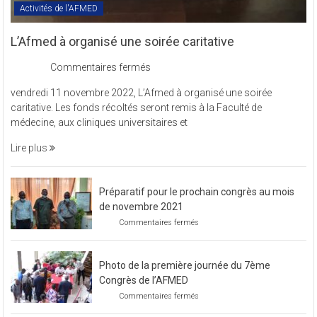
Activités de l'AFMED
L’Afmed à organisé une soirée caritative
sur
Commentaires fermés
L’Afmed
vendredi 11 novembre 2022, L’Afmed à organisé une soirée
à
caritative. Les fonds récoltés seront remis à la Faculté de
organisé
médecine, aux cliniques universitaires et
une
soirée
Lire plus
caritative
Préparatif pour le prochain congrès au mois
de novembre 2021
sur
Commentaires fermés
Préparatif
pour
le
Photo de la première journée du 7ème
prochain
congrès
Congrès de l’AFMED
au
sur
Commentaires fermés
mois
Photo
de