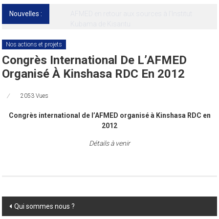
Nouvelles :
13ᵉ Congrès international de l’AFMED : quatre
jours pour penser la médecine d’aujourd’hui
et de demain
Nos actions et projets
Congrès International De L’AFMED
Organisé À Kinshasa RDC En 2012
2053 Vues
Congrès international de l’AFMED organisé à Kinshasa RDC en
2012
Détails à venir
Post
Qui sommes nous ?