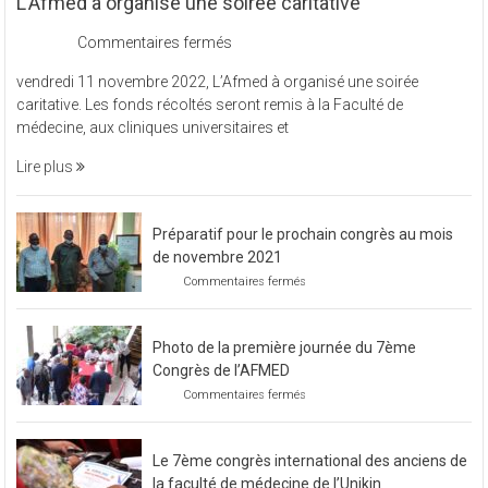
L’Afmed à organisé une soirée caritative
sur
Commentaires fermés
L’Afmed
vendredi 11 novembre 2022, L’Afmed à organisé une soirée
à
caritative. Les fonds récoltés seront remis à la Faculté de
organisé
médecine, aux cliniques universitaires et
une
soirée
Lire plus
caritative
Préparatif pour le prochain congrès au mois
de novembre 2021
sur
Commentaires fermés
Préparatif
pour
le
Photo de la première journée du 7ème
prochain
congrès
Congrès de l’AFMED
au
sur
Commentaires fermés
mois
Photo
de
de
novembre
la
2021
Le 7ème congrès international des anciens de
première