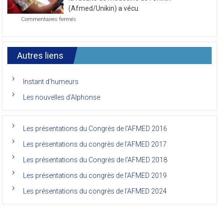
journée
la faculté de médecine de l’Unikin
du
(Afmed/Unikin) a vécu
7ème
sur
Commentaires fermés
Congrès
Le
de
7ème
l’AFMED
congrès
international
Autres liens
des
anciens
de
Instant d’humeurs
la
faculté
Les nouvelles d’Alphonse
de
médecine
de
l’Unikin
Les présentations du Congrès de l’AFMED 2016
(Afmed/Unikin)
a
Les présentations du congrès de l’AFMED 2017
vécu
Les présentations du Congrès de l’AFMED 2018
Les présentations du congrès de l’AFMED 2019
Les présentations du congrès de l’AFMED 2024