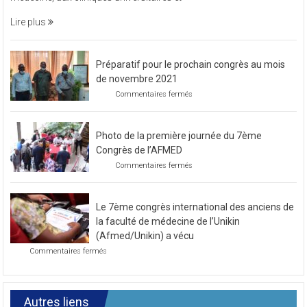
une
soirée
Lire plus
caritative
Préparatif pour le prochain congrès au mois
de novembre 2021
sur
Commentaires fermés
Préparatif
pour
le
Photo de la première journée du 7ème
prochain
congrès
Congrès de l’AFMED
au
sur
Commentaires fermés
mois
Photo
de
de
novembre
la
2021
Le 7ème congrès international des anciens de
première
journée
la faculté de médecine de l’Unikin
du
(Afmed/Unikin) a vécu
7ème
sur
Commentaires fermés
Congrès
Le
de
7ème
l’AFMED
congrès
international
Autres liens
des