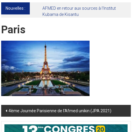
Nouvelles :
AFMED en retour aux sources à l’Institut
Kubama de Kisantu
Paris
Post
4ème Journée Parisienne de l’Afmed unikin (JPA 2021)
navigation