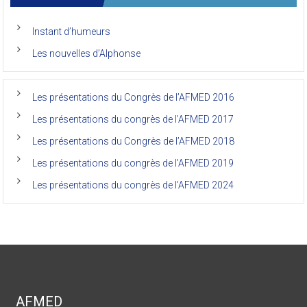
anciens
de
Instant d’humeurs
la
faculté
Les nouvelles d’Alphonse
de
médecine
de
l’Unikin
Les présentations du Congrès de l’AFMED 2016
(Afmed/Unikin)
a
Les présentations du congrès de l’AFMED 2017
vécu
Les présentations du Congrès de l’AFMED 2018
Les présentations du congrès de l’AFMED 2019
Les présentations du congrès de l’AFMED 2024
AFMED