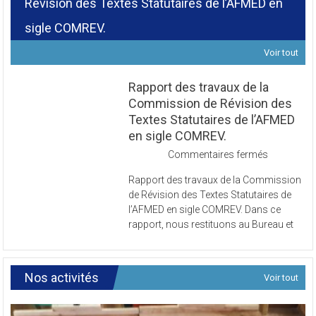
Révision des Textes Statutaires de l’AFMED en
sigle COMREV.
Voir tout
Rapport des travaux de la
Commission de Révision des
Textes Statutaires de l’AFMED
en sigle COMREV.
sur
Commentaires fermés
Rapport
Rapport des travaux de la Commission
des
de Révision des Textes Statutaires de
travaux
l’AFMED en sigle COMREV. Dans ce
de
rapport, nous restituons au Bureau et
la
Commissi
de
Révision
Nos activités
Voir tout
des
Textes