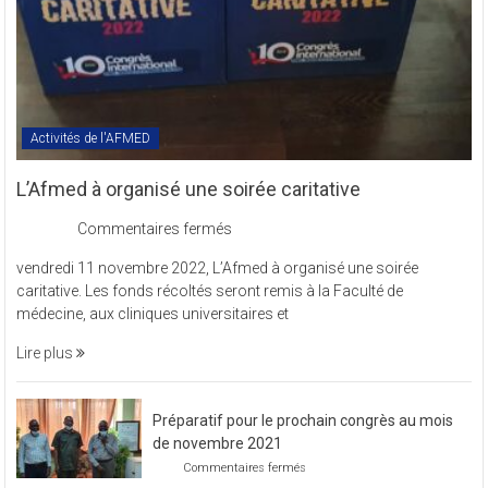
Activités de l'AFMED
L’Afmed à organisé une soirée caritative
sur
Commentaires fermés
L’Afmed
vendredi 11 novembre 2022, L’Afmed à organisé une soirée
à
caritative. Les fonds récoltés seront remis à la Faculté de
organisé
médecine, aux cliniques universitaires et
une
soirée
Lire plus
caritative
Préparatif pour le prochain congrès au mois
de novembre 2021
sur
Commentaires fermés
Préparatif