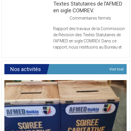
Textes Statutaires de l’AFMED
en sigle COMREV.
sur
Commentaires fermés
Rapport
Rapport des travaux de la Commission
des
de Révision des Textes Statutaires de
travaux
l’AFMED en sigle COMREV. Dans ce
de
rapport, nous restituons au Bureau et
la
Commissi
de
Révision
Nos activités
Voir tout
des
Textes
Statutaires
de
l’AFMED
en
sigle
COMREV.