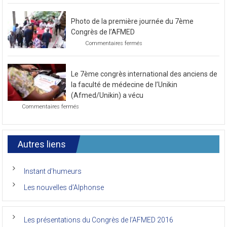
pour
le
Photo de la première journée du 7ème
prochain
congrès
Congrès de l’AFMED
au
sur
Commentaires fermés
mois
Photo
de
de
novembre
la
2021
Le 7ème congrès international des anciens de
première
journée
la faculté de médecine de l’Unikin
du
(Afmed/Unikin) a vécu
7ème
sur
Commentaires fermés
Congrès
Le
de
7ème
l’AFMED
congrès
international
Autres liens
des
anciens
de
Instant d’humeurs
la
faculté
Les nouvelles d’Alphonse
de
médecine
de
l’Unikin
Les présentations du Congrès de l’AFMED 2016
(Afmed/Unikin)