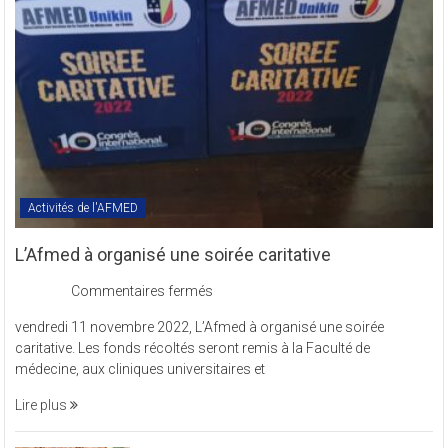
en
sigle
COMREV.
Activités de l'AFMED
L’Afmed à organisé une soirée caritative
sur
Commentaires fermés
L’Afmed
vendredi 11 novembre 2022, L’Afmed à organisé une soirée
à
caritative. Les fonds récoltés seront remis à la Faculté de
organisé
médecine, aux cliniques universitaires et
une
soirée
Lire plus
caritative