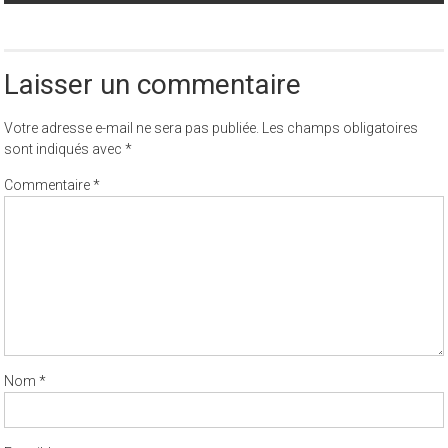
Post
Vestibulum id ligula porta felis euismod semper
navigation
Laisser un commentaire
Votre adresse e-mail ne sera pas publiée.
Les champs obligatoires
sont indiqués avec
*
Commentaire
*
Nom
*