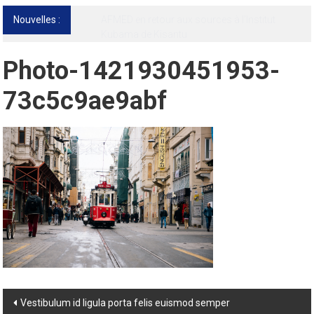
Nouvelles :
13ᵉ Congrès international de l’AFMED : quatre
jours pour penser la médecine d’aujourd’hui
et de demain
Photo-1421930451953-
73c5c9ae9abf