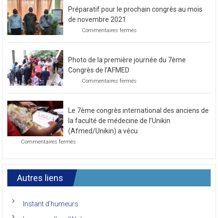
Préparatif pour le prochain congrès au mois
de novembre 2021
sur
Commentaires fermés
Préparatif
pour
le
Photo de la première journée du 7ème
prochain
congrès
Congrès de l’AFMED
au
sur
Commentaires fermés
mois
Photo
de
de
novembre
la
2021
Le 7ème congrès international des anciens de
première
journée
la faculté de médecine de l’Unikin
du
(Afmed/Unikin) a vécu
7ème
sur
Commentaires fermés
Congrès
Le
de
7ème
l’AFMED
congrès
international
Autres liens
des
anciens
de
Instant d’humeurs
la