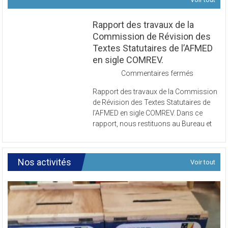
Voir tout
Rapport des travaux de la
Commission de Révision des
Textes Statutaires de l’AFMED
en sigle COMREV.
sur
Commentaires fermés
Rapport
Rapport des travaux de la Commission
des
de Révision des Textes Statutaires de
travaux
l’AFMED en sigle COMREV. Dans ce
de
rapport, nous restituons au Bureau et
la
Commissi
de
Révision
Nos activités
Voir tout
des
Textes
Statutaires
de
l’AFMED