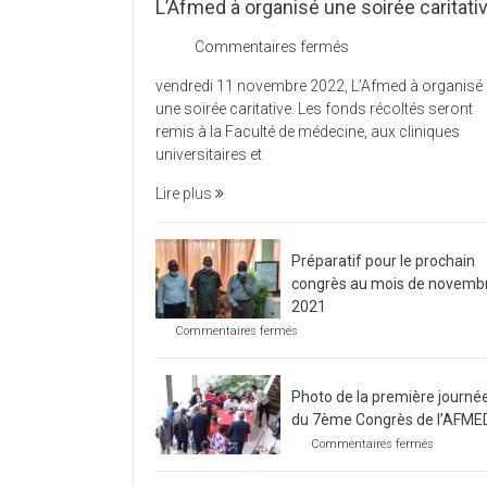
L’Afmed à organisé une soirée caritati
sur
Commentaires fermés
L’Afmed
vendredi 11 novembre 2022, L’Afmed à organisé
à
une soirée caritative. Les fonds récoltés seront
organisé
remis à la Faculté de médecine, aux cliniques
une
universitaires et
soirée
caritative
Lire plus
Préparatif pour le prochain
congrès au mois de novemb
2021
sur
Commentaires fermés
Préparatif
pour
le
Photo de la première journé
prochain
congrès
du 7ème Congrès de l’AFME
au
sur
Commentaires fermés
mois
Photo
de
de
novembre