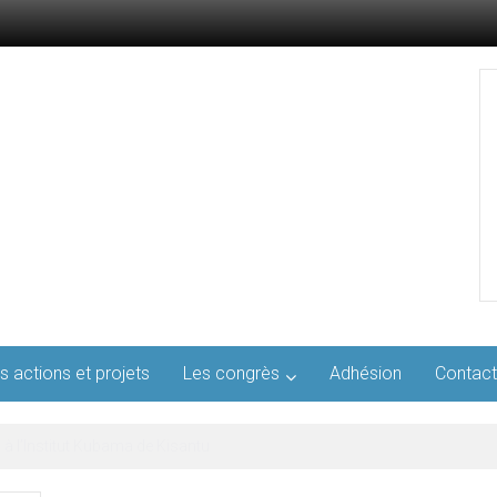
s actions et projets
Les congrès
Adhésion
Contact
l’AFMED : quatre jours pour penser la médecine d’aujourd’hui et de demai