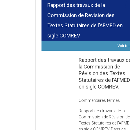
Rapport des travaux de la
Commission de Révision des
Textes Statutaires de l’AFMED en
sigle COMREV.
Voir to
Rapport des travaux d
la Commission de
Révision des Textes
Statutaires de l’AFME
en sigle COMREV.
sur
Commentaires fermés
Rapp
Rapport des travaux de la
des
Commission de Révision d
trava
Textes Statutaires de l’AFM
de
en sigle COMREV. Dans ce