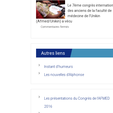
la
2021
Le 7ème congrès internation
première
journée
des anciens de la faculté de
du
médecine de l’Unikin
7ème
(Afmed/Unikin) a vécu
Congrès
de
sur
Commentaires fermés
l’AFMED
Le
7ème
congrès
international
des
anciens
Autres liens
de
la
faculté
Instant d’humeurs
de
médecine
Les nouvelles d’Alphonse
de
l’Unikin
(Afmed/Unikin)
a
vécu
Les présentations du Congrès de l’AFMED
2016