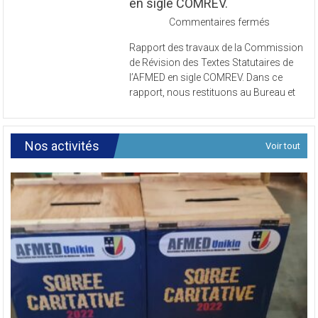
Textes Statutaires de l’AFMED
en sigle COMREV.
sur
Commentaires fermés
Rapport
Rapport des travaux de la Commission
des
de Révision des Textes Statutaires de
travaux
l’AFMED en sigle COMREV. Dans ce
de
rapport, nous restituons au Bureau et
la
Commissi
de
Révision
Nos activités
Voir tout
des
Textes
Statutaires
de
l’AFMED
en
sigle
COMREV.