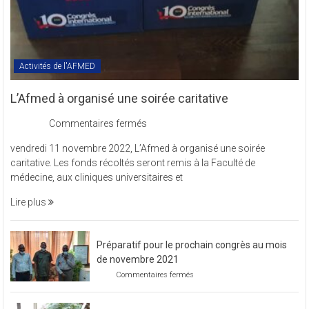
Activités de l'AFMED
L’Afmed à organisé une soirée caritative
sur
Commentaires fermés
L’Afmed
vendredi 11 novembre 2022, L’Afmed à organisé une soirée
à
caritative. Les fonds récoltés seront remis à la Faculté de
organisé
médecine, aux cliniques universitaires et
une
soirée
Lire plus
caritative
Préparatif pour le prochain congrès au mois
de novembre 2021
sur
Commentaires fermés
Préparatif