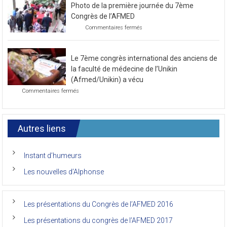
pour
le
Photo de la première journée du 7ème
prochain
congrès
Congrès de l’AFMED
au
sur
Commentaires fermés
mois
Photo
de
de
novembre
la
2021
Le 7ème congrès international des anciens de
première
journée
la faculté de médecine de l’Unikin
du
(Afmed/Unikin) a vécu
7ème
sur
Commentaires fermés
Congrès
Le
de
7ème
l’AFMED
congrès
international
Autres liens
des
anciens
de
Instant d’humeurs
la
faculté
Les nouvelles d’Alphonse
de
médecine
de
l’Unikin
Les présentations du Congrès de l’AFMED 2016
(Afmed/Unikin)
a