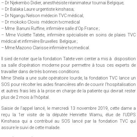
grands brûlés Neder over heembeek Belgique;
– Dr Njekembo Didier, anesthésiste réanimateur tournai Belgique;
– Dr Balaka Laure urgentiste kinshasa;
– Dr Ngangu Nelson médecin TVC médical;
– Dr mokoko Clovis médecin tvcmedical
– Mme Banuni Ruffine, infirmière salle d’Op France ;
– Mme Violette Tatete, infirmière spécialisée en soins de plaies TVC
médical et infirmière Bruxelles Belgique ;
– Mme Mazono Clarisse infirmière tvcmedical.
Il sied de noter que la fondation Tatete vein center a mis à disposition
sa salle d’opération moderne pour permettre à tous ces experts de
travailler dans de très bonnes conditions.
Mme Sheila a une suite opératoire lourde, la fondation TVC lance un
SOS pour récolter les aides financières afin de couvrir l’hospitalisation
et autres frais liés à la prise en charge de la patiente qui devrait rester
plus de 2 mois à l’hôpital.
Saisie de l’appel lancé, le mercredi 13 novembre 2019, cette dame a
reçu la 1er visite de la députée Henriette Wamu, élue de l’UDPS
Kinshasa qui a contribué au SOS lancé par la fondation TVC qui
assure le suivi de cette malade.