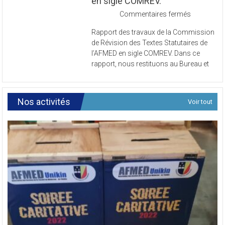
en sigle COMREV.
sur
Commentaires fermés
Rapport
Rapport des travaux de la Commission
des
de Révision des Textes Statutaires de
travaux
l’AFMED en sigle COMREV. Dans ce
de
rapport, nous restituons au Bureau et
la
Commissi
de
Révision
Nos activités
Voir tout
des
Textes
Statutaires
de
l’AFMED
en
sigle
COMREV.