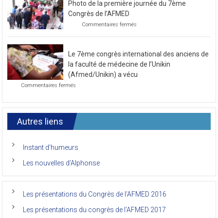
le
Photo de la première journée du 7ème
prochain
congrès
Congrès de l’AFMED
au
sur
Commentaires fermés
mois
Photo
de
de
novembre
la
2021
Le 7ème congrès international des anciens de
première
journée
la faculté de médecine de l’Unikin
du
(Afmed/Unikin) a vécu
7ème
sur
Commentaires fermés
Congrès
Le
de
7ème
l’AFMED
congrès
international
Autres liens
des
anciens
de
Instant d’humeurs
la
faculté
Les nouvelles d’Alphonse
de
médecine
de
l’Unikin
Les présentations du Congrès de l’AFMED 2016
(Afmed/Unikin)
a