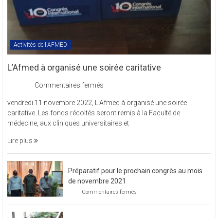
Activités de l'AFMED
L’Afmed à organisé une soirée caritative
sur
Commentaires fermés
L’Afmed
vendredi 11 novembre 2022, L’Afmed à organisé une soirée
à
caritative. Les fonds récoltés seront remis à la Faculté de
organisé
médecine, aux cliniques universitaires et
une
soirée
Lire plus
caritative
Préparatif pour le prochain congrès au mois
de novembre 2021
sur
Commentaires fermés
Préparatif
pour