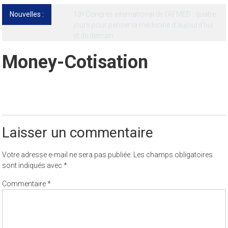
Nouvelles :
13ᵉ Congrès international de l’AFMED : quatre
jours pour penser la médecine d’aujourd’hui
et de demain
Money-Cotisation
Laisser un commentaire
Votre adresse e-mail ne sera pas publiée.
Les champs obligatoires
sont indiqués avec
*
Commentaire
*