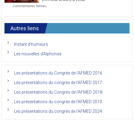
7ème
sur
Commentaires fermés
Congrès
Le
de
7ème
l’AFMED
congrès
international
Autres liens
des
anciens
de
Instant d’humeurs
la
faculté
Les nouvelles d’Alphonse
de
médecine
de
l’Unikin
Les présentations du Congrès de l’AFMED 2016
(Afmed/Unikin)
a
Les présentations du congrès de l’AFMED 2017
vécu
Les présentations du Congrès de l’AFMED 2018
Les présentations du congrès de l’AFMED 2019
Les présentations du congrès de l’AFMED 2024