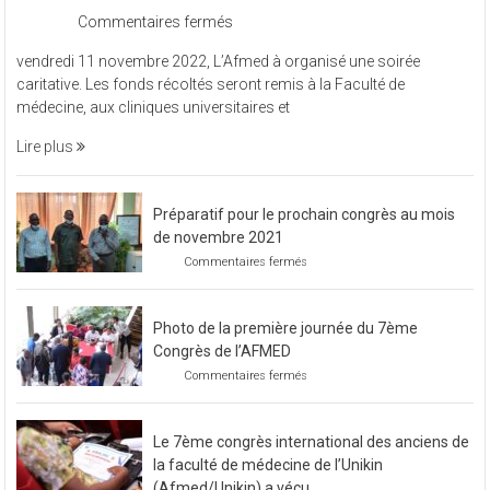
sur
Commentaires fermés
L’Afmed
vendredi 11 novembre 2022, L’Afmed à organisé une soirée
à
caritative. Les fonds récoltés seront remis à la Faculté de
organisé
médecine, aux cliniques universitaires et
une
soirée
Lire plus
caritative
Préparatif pour le prochain congrès au mois
de novembre 2021
sur
Commentaires fermés
Préparatif
pour
le
Photo de la première journée du 7ème
prochain
congrès
Congrès de l’AFMED
au
sur
Commentaires fermés
mois
Photo
de
de
novembre
la
2021
Le 7ème congrès international des anciens de
première
journée
la faculté de médecine de l’Unikin
du
(Afmed/Unikin) a vécu