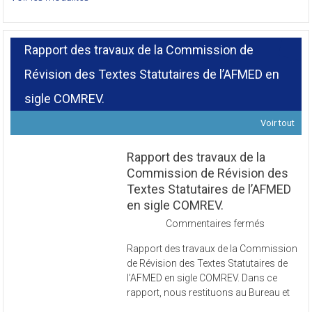
Rapport des travaux de la Commission de
Révision des Textes Statutaires de l’AFMED en
sigle COMREV.
Voir tout
Rapport des travaux de la
Commission de Révision des
Textes Statutaires de l’AFMED
en sigle COMREV.
sur
Commentaires fermés
Rapport
Rapport des travaux de la Commission
des
de Révision des Textes Statutaires de
travaux
l’AFMED en sigle COMREV. Dans ce
de
rapport, nous restituons au Bureau et
la
Commissi