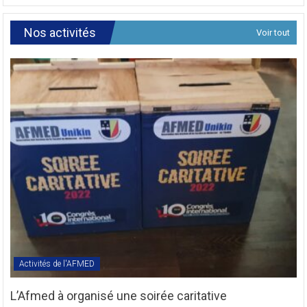
de
Révision
Nos activités
Voir tout
des
Textes
Statutaires
de
l’AFMED
en
sigle
COMREV.
Activités de l'AFMED
L’Afmed à organisé une soirée caritative