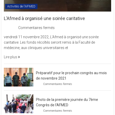
Activités de l'AFMED
L’Afmed à organisé une soirée caritative
sur
Commentaires fermés
L’Afmed
vendredi 11 novembre 2022, L’Afmed à organisé une soirée
à
caritative. Les fonds récoltés seront remis à la Faculté de
organisé
médecine, aux cliniques universitaires et
une
soirée
Lire plus
caritative
Préparatif pour le prochain congrès au mois
de novembre 2021
sur
Commentaires fermés
Préparatif
pour
le
Photo de la première journée du 7ème
prochain
congrès
Congrès de l’AFMED
au
sur
Commentaires fermés
mois
Photo