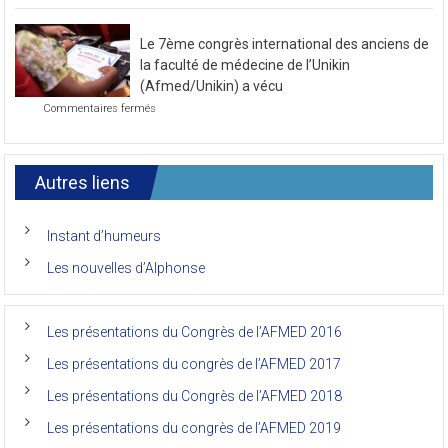
de
de
novembre
la
2021
Le 7ème congrès international des anciens de
première
journée
la faculté de médecine de l’Unikin
du
(Afmed/Unikin) a vécu
7ème
sur
Commentaires fermés
Congrès
Le
de
7ème
l’AFMED
congrès
international
Autres liens
des
anciens
de
Instant d’humeurs
la
faculté
Les nouvelles d’Alphonse
de
médecine
de
l’Unikin
Les présentations du Congrès de l’AFMED 2016
(Afmed/Unikin)
a
Les présentations du congrès de l’AFMED 2017
vécu
Les présentations du Congrès de l’AFMED 2018
Les présentations du congrès de l’AFMED 2019