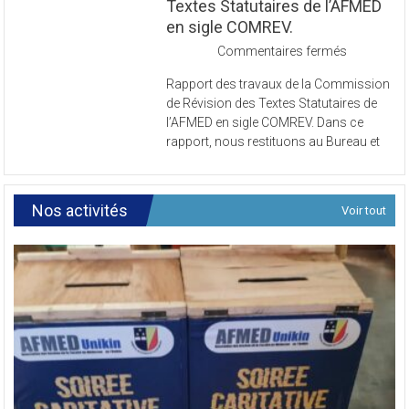
Commission de Révision des
Textes Statutaires de l’AFMED
en sigle COMREV.
sur
Commentaires fermés
Rapport
Rapport des travaux de la Commission
des
de Révision des Textes Statutaires de
travaux
l’AFMED en sigle COMREV. Dans ce
de
rapport, nous restituons au Bureau et
la
Commissi
de
Révision
Nos activités
Voir tout
des
Textes
Statutaires
de
l’AFMED
en
sigle
COMREV.