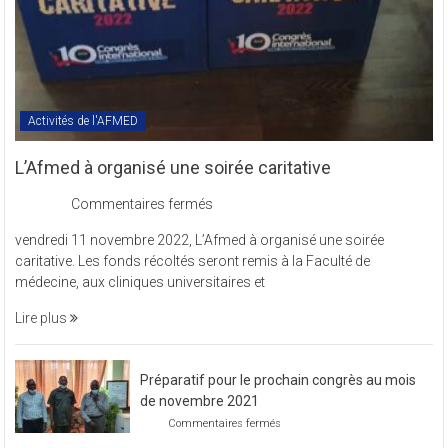
Activités de l'AFMED
L’Afmed à organisé une soirée caritative
sur
Commentaires fermés
L’Afmed
vendredi 11 novembre 2022, L’Afmed à organisé une soirée
à
caritative. Les fonds récoltés seront remis à la Faculté de
organisé
médecine, aux cliniques universitaires et
une
soirée
Lire plus
caritative
Préparatif pour le prochain congrès au mois
de novembre 2021
sur
Commentaires fermés