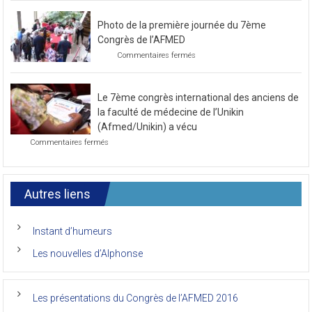
Préparatif
pour
le
Photo de la première journée du 7ème
prochain
congrès
Congrès de l’AFMED
au
sur
Commentaires fermés
mois
Photo
de
de
novembre
la
2021
Le 7ème congrès international des anciens de
première
journée
la faculté de médecine de l’Unikin
du
(Afmed/Unikin) a vécu
7ème
sur
Commentaires fermés
Congrès
Le
de
7ème
l’AFMED
congrès
international
Autres liens
des
anciens
de
Instant d’humeurs
la
faculté
Les nouvelles d’Alphonse
de
médecine
de
l’Unikin