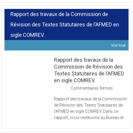
Rapport des travaux de la Commission de
Révision des Textes Statutaires de l’AFMED en
sigle COMREV.
Voir tout
Rapport des travaux de la
Commission de Révision des
Textes Statutaires de l’AFMED
en sigle COMREV.
sur
Commentaires fermés
Rapport
Rapport des travaux de la Commission
des
de Révision des Textes Statutaires de
travaux
l’AFMED en sigle COMREV. Dans ce
de
rapport, nous restituons au Bureau et
la
Commissi
de