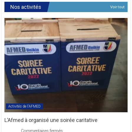
Révision
Nos activités
Voir tout
des
Textes
Statutaires
de
l’AFMED
en
sigle
COMREV.
Activités de l'AFMED
L’Afmed à organisé une soirée caritative
sur
Commentaires fermés