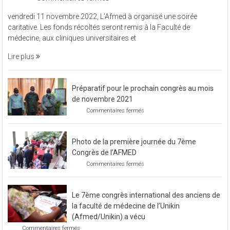
L’Afmed
vendredi 11 novembre 2022, L’Afmed à organisé une soirée
à
caritative. Les fonds récoltés seront remis à la Faculté de
organisé
médecine, aux cliniques universitaires et
une
soirée
Lire plus
caritative
Préparatif pour le prochain congrès au mois
de novembre 2021
sur
Commentaires fermés
Préparatif
pour
le
Photo de la première journée du 7ème
prochain
congrès
Congrès de l’AFMED
au
sur
Commentaires fermés
mois
Photo
de
de
novembre
la
2021
Le 7ème congrès international des anciens de
première
journée
la faculté de médecine de l’Unikin
du
(Afmed/Unikin) a vécu
7ème
sur
Commentaires fermés
Congrès