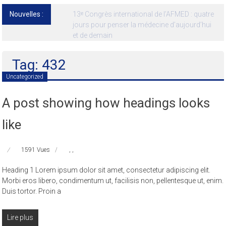
Nouvelles :
13ᵉ Congrès international de l’AFMED : quatre
jours pour penser la médecine d’aujourd’hui
et de demain
Tag: 432
Uncategorized
A post showing how headings looks
like
1591 Vues
,
,
Heading 1 Lorem ipsum dolor sit amet, consectetur adipiscing elit.
Morbi eros libero, condimentum ut, facilisis non, pellentesque ut, enim.
Duis tortor. Proin a
Lire plus