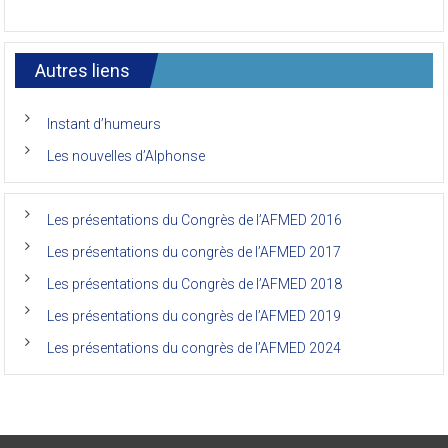
Le
de
7ème
l’AFMED
congrès
international
Autres liens
des
anciens
de
Instant d’humeurs
la
faculté
Les nouvelles d’Alphonse
de
médecine
de
l’Unikin
Les présentations du Congrès de l’AFMED 2016
(Afmed/Unikin)
a
Les présentations du congrès de l’AFMED 2017
vécu
Les présentations du Congrès de l’AFMED 2018
Les présentations du congrès de l’AFMED 2019
Les présentations du congrès de l’AFMED 2024