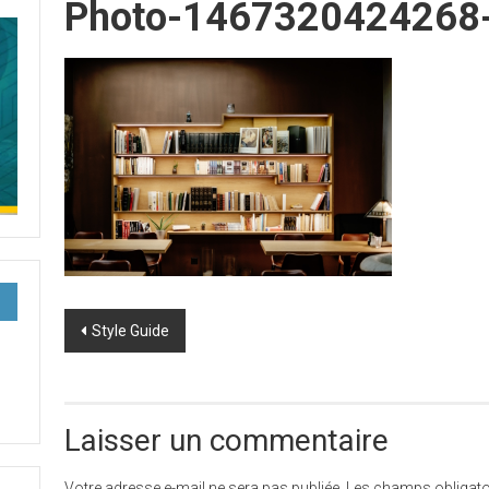
Photo-1467320424268
Post
Style Guide
navigation
Laisser un commentaire
Votre adresse e-mail ne sera pas publiée.
Les champs obligato