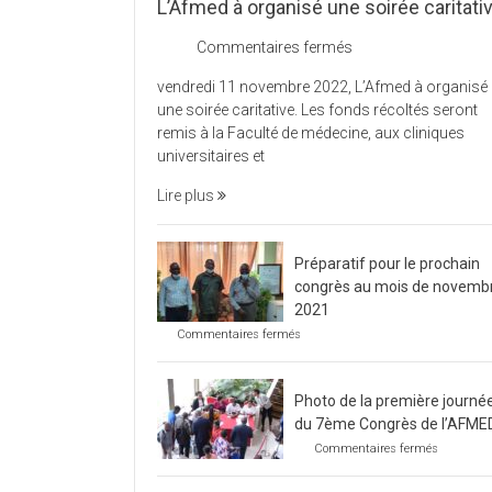
L’Afmed à organisé une soirée caritati
sur
Commentaires fermés
L’Afmed
vendredi 11 novembre 2022, L’Afmed à organisé
à
une soirée caritative. Les fonds récoltés seront
organisé
remis à la Faculté de médecine, aux cliniques
une
universitaires et
soirée
caritative
Lire plus
Préparatif pour le prochain
congrès au mois de novemb
2021
sur
Commentaires fermés
Préparatif
pour
le
Photo de la première journé
prochain
congrès
du 7ème Congrès de l’AFME
au
sur
Commentaires fermés
mois
Photo
de
de
novembre