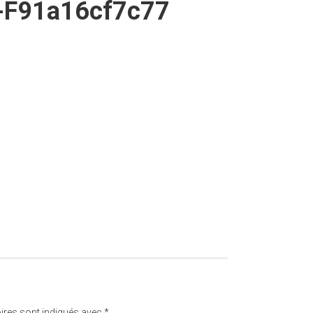
-F91a16cf7c77
ires sont indiqués avec
*