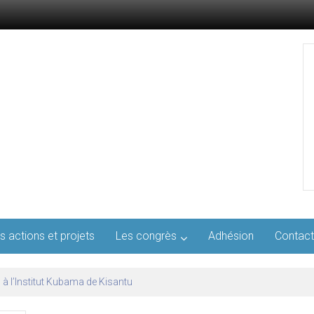
s actions et projets
Les congrès
Adhésion
Contact
l’AFMED : quatre jours pour penser la médecine d’aujourd’hui et de demai