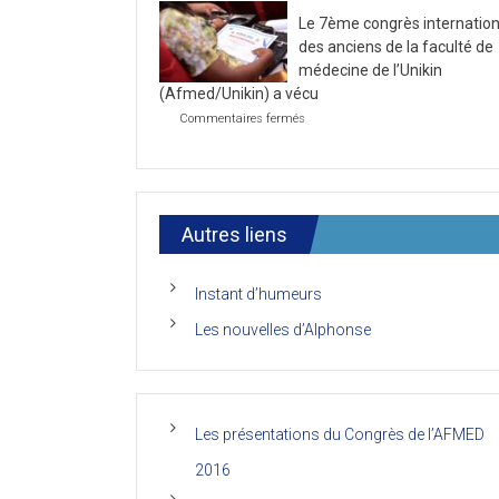
la
2021
Le 7ème congrès internation
première
journée
des anciens de la faculté de
du
médecine de l’Unikin
7ème
(Afmed/Unikin) a vécu
Congrès
de
sur
Commentaires fermés
l’AFMED
Le
7ème
congrès
international
des
anciens
Autres liens
de
la
faculté
Instant d’humeurs
de
médecine
Les nouvelles d’Alphonse
de
l’Unikin
(Afmed/Unikin)
a
vécu
Les présentations du Congrès de l’AFMED
2016