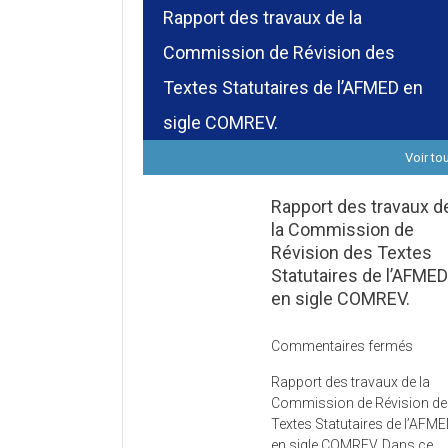
Rapport des travaux de la
Commission de Révision des
Textes Statutaires de l’AFMED en
sigle COMREV.
Voir to
Rapport des travaux d
la Commission de
Révision des Textes
Statutaires de l’AFME
en sigle COMREV.
sur
Commentaires fermés
Rapp
Rapport des travaux de la
des
Commission de Révision d
trava
Textes Statutaires de l’AFM
de
en sigle COMREV. Dans ce