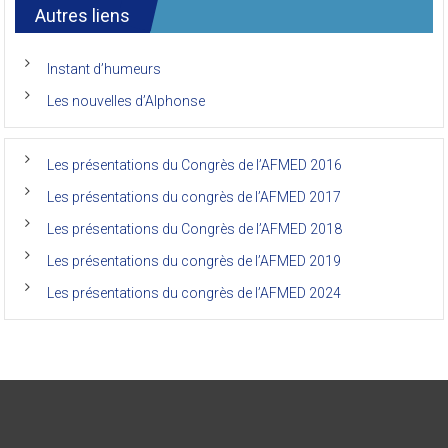
congrès
international
Autres liens
des
anciens
de
Instant d’humeurs
la
faculté
Les nouvelles d’Alphonse
de
médecine
de
l’Unikin
Les présentations du Congrès de l’AFMED 2016
(Afmed/Unikin)
a
Les présentations du congrès de l’AFMED 2017
vécu
Les présentations du Congrès de l’AFMED 2018
Les présentations du congrès de l’AFMED 2019
Les présentations du congrès de l’AFMED 2024