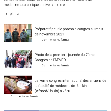
à
caritative. Les fonds récoltés seront remis à la Faculté de
organisé
médecine, aux cliniques universitaires et
une
soirée
Lire plus
caritative
Préparatif pour le prochain congrès au mois
de novembre 2021
sur
Commentaires fermés
Préparatif
pour
le
Photo de la première journée du 7ème
prochain
congrès
Congrès de l’AFMED
au
sur
Commentaires fermés
mois
Photo
de
de
novembre
la
2021
Le 7ème congrès international des anciens de
première
journée
la faculté de médecine de l’Unikin
du
(Afmed/Unikin) a vécu
7ème
sur
Commentaires fermés
Congrès
Le
de
7ème
l’AFMED