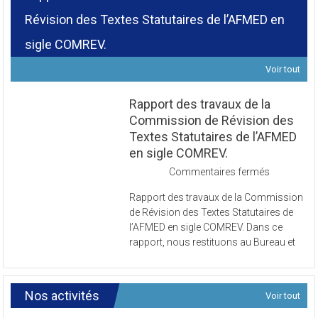
Rapport des travaux de la Commission de
Révision des Textes Statutaires de l’AFMED en
sigle COMREV.
Voir tout
Rapport des travaux de la
Commission de Révision des
Textes Statutaires de l’AFMED
en sigle COMREV.
sur
Commentaires fermés
Rapport
Rapport des travaux de la Commission
des
de Révision des Textes Statutaires de
travaux
l’AFMED en sigle COMREV. Dans ce
de
rapport, nous restituons au Bureau et
la
Commissi
de
Révision
Nos activités
Voir tout