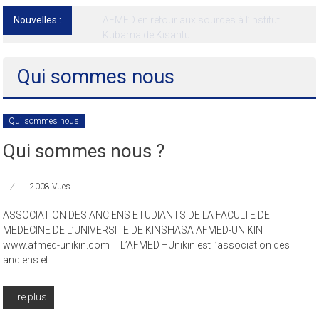
Nouvelles :
13ᵉ Congrès international de l’AFMED : quatre
jours pour penser la médecine d’aujourd’hui
et de demain
Qui sommes nous
Qui sommes nous
Qui sommes nous ?
2008 Vues
ASSOCIATION DES ANCIENS ETUDIANTS DE LA FACULTE DE
MEDECINE DE L’UNIVERSITE DE KINSHASA AFMED-UNIKIN
www.afmed-unikin.com L’AFMED –Unikin est l’association des
anciens et
Lire plus