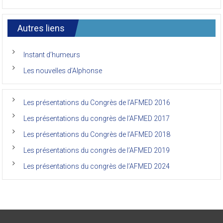
sur
Commentaires fermés
Congrès
Le
de
7ème
l’AFMED
congrès
international
Autres liens
des
anciens
de
Instant d’humeurs
la
faculté
Les nouvelles d’Alphonse
de
médecine
de
l’Unikin
Les présentations du Congrès de l’AFMED 2016
(Afmed/Unikin)
a
Les présentations du congrès de l’AFMED 2017
vécu
Les présentations du Congrès de l’AFMED 2018
Les présentations du congrès de l’AFMED 2019
Les présentations du congrès de l’AFMED 2024