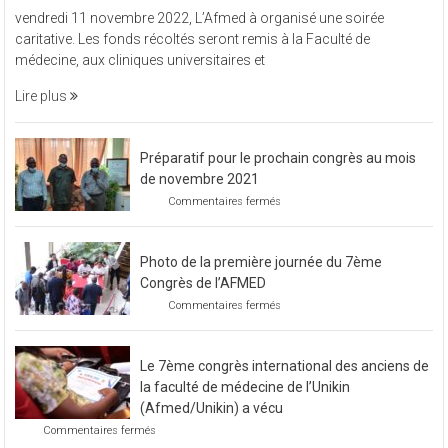
sur
Commentaires fermés
L’Afmed
vendredi 11 novembre 2022, L’Afmed à organisé une soirée
à
caritative. Les fonds récoltés seront remis à la Faculté de
organisé
médecine, aux cliniques universitaires et
une
soirée
Lire plus
caritative
Préparatif pour le prochain congrès au mois
de novembre 2021
sur
Commentaires fermés
Préparatif
pour
le
Photo de la première journée du 7ème
prochain
congrès
Congrès de l’AFMED
au
sur
Commentaires fermés
mois
Photo
de
de
novembre
la
2021
Le 7ème congrès international des anciens de
première
journée
la faculté de médecine de l’Unikin
du
(Afmed/Unikin) a vécu
7ème