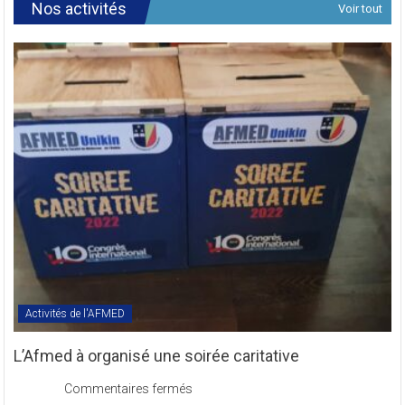
de
Révision
Nos activités
Voir tout
des
Textes
Statutaires
de
l’AFMED
en
sigle
COMREV.
Activités de l'AFMED
L’Afmed à organisé une soirée caritative