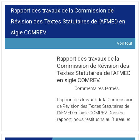
Rapport des travaux de la Commission de
Révision des Textes Statutaires de l’AFMED en
sigle COMREV.
Voir tout
Rapport des travaux de la
Commission de Révision des
Textes Statutaires de l’AFMED
en sigle COMREV.
sur
Commentaires fermés
Rapport
Rapport des travaux de la Commission
des
de Révision des Textes Statutaires de
travaux
l’AFMED en sigle COMREV. Dans ce
de
rapport, nous restituons au Bureau et
la
Commissi