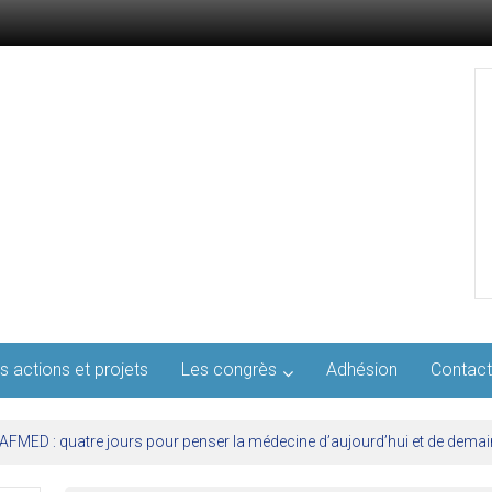
s actions et projets
Les congrès
Adhésion
Contact
l’AFMED : quatre jours pour penser la médecine d’aujourd’hui et de demai