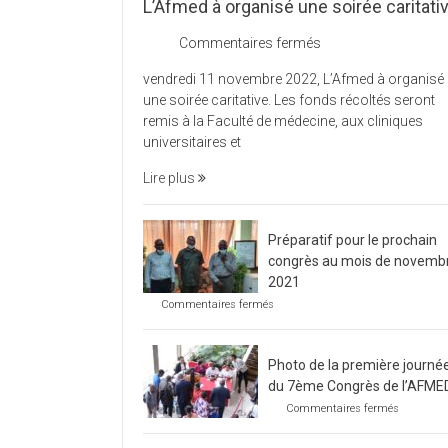
L’Afmed à organisé une soirée caritati
sur
Commentaires fermés
L’Afmed
vendredi 11 novembre 2022, L’Afmed à organisé
à
une soirée caritative. Les fonds récoltés seront
organisé
remis à la Faculté de médecine, aux cliniques
une
universitaires et
soirée
caritative
Lire plus
Préparatif pour le prochain
congrès au mois de novemb
2021
sur
Commentaires fermés
Préparatif
pour
le
Photo de la première journé
prochain
congrès
du 7ème Congrès de l’AFME
au
sur
Commentaires fermés
mois
Photo
de
de
novembre