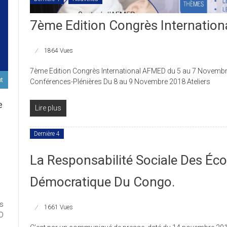
7ème Edition Congrès Internation
1864 Vues
7ème Edition Congrès International AFMED du 5 au 7 Novembr
ut
Conférences-Plénières Du 8 au 9 Novembre 2018 Ateliers
e
Lire plus
Dernière 4
D
La Responsabilité Sociale Des Éc
Démocratique Du Congo.
ort
es
ux
1661 Vues
ED