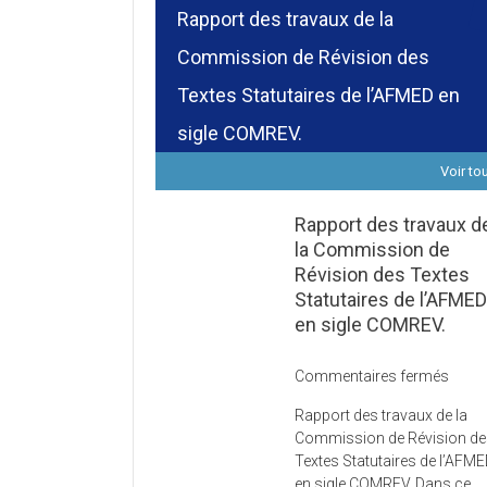
Rapport des travaux de la
Commission de Révision des
Textes Statutaires de l’AFMED en
sigle COMREV.
Voir to
Rapport des travaux d
la Commission de
Révision des Textes
Statutaires de l’AFME
en sigle COMREV.
sur
Commentaires fermés
Rapp
Rapport des travaux de la
des
Commission de Révision d
trava
Textes Statutaires de l’AFM
de
en sigle COMREV. Dans ce