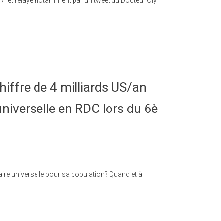
7 et relayé notamment par un tweet du Docteur Oly
hiffre de 4 milliards US/an
universelle en RDC lors du 6è
ire universelle pour sa population? Quand et à