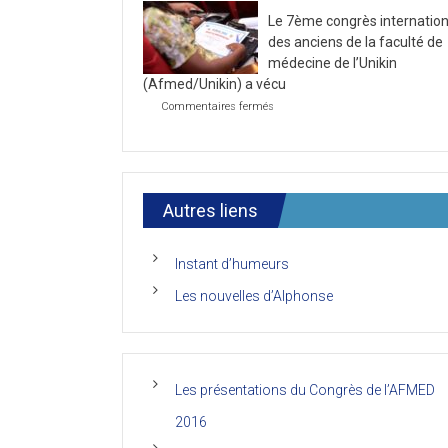
la
2021
Le 7ème congrès internation
première
journée
des anciens de la faculté de
du
médecine de l’Unikin
7ème
(Afmed/Unikin) a vécu
Congrès
de
sur
Commentaires fermés
l’AFMED
Le
7ème
congrès
international
des
anciens
Autres liens
de
la
faculté
Instant d’humeurs
de
médecine
Les nouvelles d’Alphonse
de
l’Unikin
(Afmed/Unikin)
a
vécu
Les présentations du Congrès de l’AFMED
2016