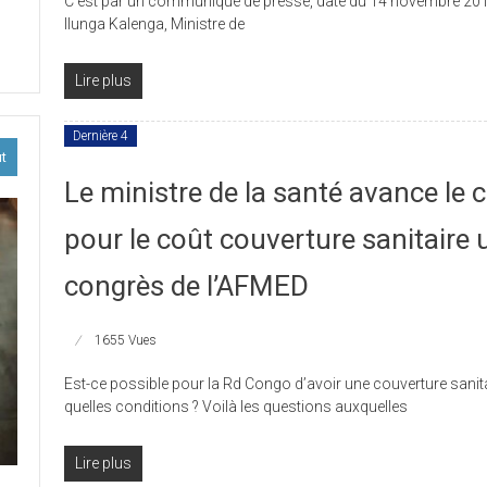
C’est par un communiqué de presse, daté du 14 novembre 201
Ilunga Kalenga, Ministre de
ission
ion
Lire plus
s
Dernière 4
taires
ut
MED
Le ministre de la santé avance le c
pour le coût couverture sanitaire 
EV.
congrès de l’AFMED
1655 Vues
Est-ce possible pour la Rd Congo d’avoir une couverture sanita
quelles conditions ? Voilà les questions auxquelles
Lire plus