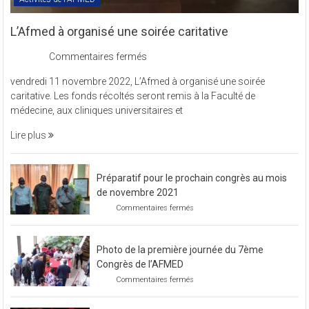
L’Afmed à organisé une soirée caritative
sur
Commentaires fermés
L’Afmed
vendredi 11 novembre 2022, L’Afmed à organisé une soirée
à
caritative. Les fonds récoltés seront remis à la Faculté de
organisé
médecine, aux cliniques universitaires et
une
soirée
Lire plus
caritative
Préparatif pour le prochain congrès au mois
de novembre 2021
sur
Commentaires fermés
Préparatif
pour
le
Photo de la première journée du 7ème
prochain
congrès
Congrès de l’AFMED
au
sur
Commentaires fermés
mois
Photo
de
de
novembre