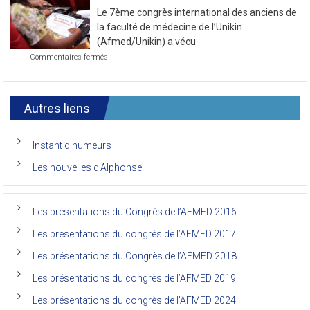
la
2021
Le 7ème congrès international des anciens de
première
journée
la faculté de médecine de l’Unikin
du
(Afmed/Unikin) a vécu
7ème
sur
Commentaires fermés
Congrès
Le
de
7ème
l’AFMED
congrès
international
Autres liens
des
anciens
de
Instant d’humeurs
la
faculté
Les nouvelles d’Alphonse
de
médecine
de
l’Unikin
Les présentations du Congrès de l’AFMED 2016
(Afmed/Unikin)
a
Les présentations du congrès de l’AFMED 2017
vécu
Les présentations du Congrès de l’AFMED 2018
Les présentations du congrès de l’AFMED 2019
Les présentations du congrès de l’AFMED 2024