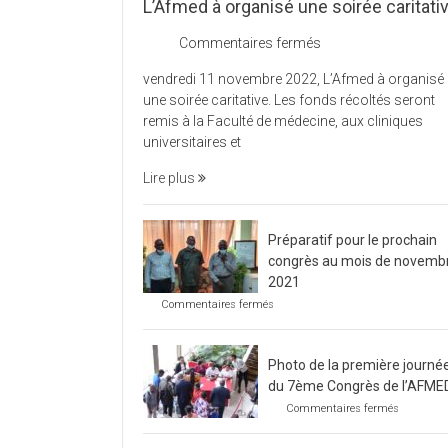
L’Afmed à organisé une soirée caritati
sur
Commentaires fermés
L’Afmed
vendredi 11 novembre 2022, L’Afmed à organisé
à
une soirée caritative. Les fonds récoltés seront
organisé
remis à la Faculté de médecine, aux cliniques
une
universitaires et
soirée
caritative
Lire plus
Préparatif pour le prochain
congrès au mois de novemb
2021
sur
Commentaires fermés
Préparatif
pour
le
Photo de la première journé
prochain
congrès
du 7ème Congrès de l’AFME
au
sur
Commentaires fermés
mois
Photo
de
de
novembre