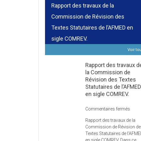
Rapport des travaux de la
Commission de Révision des
Textes Statutaires de l’AFMED en
sigle COMREV.
Voir to
Rapport des travaux d
la Commission de
Révision des Textes
Statutaires de l’AFME
en sigle COMREV.
sur
Commentaires fermés
Rapp
Rapport des travaux de la
des
Commission de Révision d
trava
Textes Statutaires de l’AFM
de
en sigle COMREV. Dans ce