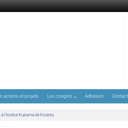
s actions et projets
Les congrès
Adhésion
Contact
l’AFMED : quatre jours pour penser la médecine d’aujourd’hui et de demai