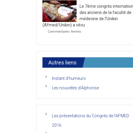
la
2021
Le 7ème congrès internation
première
journée
des anciens de la faculté de
du
médecine de l’Unikin
7ème
(Afmed/Unikin) a vécu
Congrès
de
sur
Commentaires fermés
l’AFMED
Le
7ème
congrès
international
des
anciens
Autres liens
de
la
faculté
Instant d’humeurs
de
médecine
Les nouvelles d’Alphonse
de
l’Unikin
(Afmed/Unikin)
a
vécu
Les présentations du Congrès de l’AFMED
2016