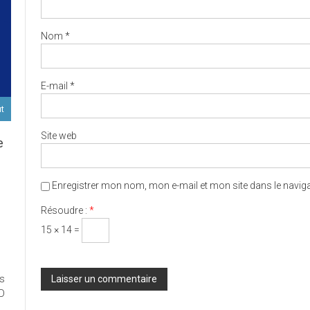
Nom
*
E-mail
*
ut
Site web
e
Enregistrer mon nom, mon e-mail et mon site dans le navi
D
Résoudre :
*
15 × 14 =
ort
es
ux
ED