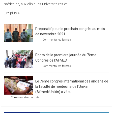
médecine, aux cliniques universitaires et
une
soirée
Lire plus
caritative
Préparatif pour le prochain congrès au mois
de novembre 2021
sur
Commentaires fermés
Préparatif
pour
le
Photo de la première journée du 7ème
prochain
congrès
Congrès de l’AFMED
au
sur
Commentaires fermés
mois
Photo
de
de
novembre
la
2021
Le 7ème congrès international des anciens de
première
journée
la faculté de médecine de l’Unikin
du
(Afmed/Unikin) a vécu
7ème
sur
Commentaires fermés
Congrès
Le
de
7ème
l’AFMED
congrès