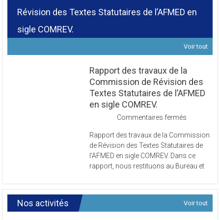
Révision des Textes Statutaires de l’AFMED en
sigle COMREV.
Voir tout
Rapport des travaux de la
Commission de Révision des
Textes Statutaires de l’AFMED
en sigle COMREV.
sur
Commentaires fermés
Rapport
Rapport des travaux de la Commission
des
de Révision des Textes Statutaires de
travaux
l’AFMED en sigle COMREV. Dans ce
de
rapport, nous restituons au Bureau et
la
Commissi
de
Révision
Nos activités
Voir tout
des
Textes