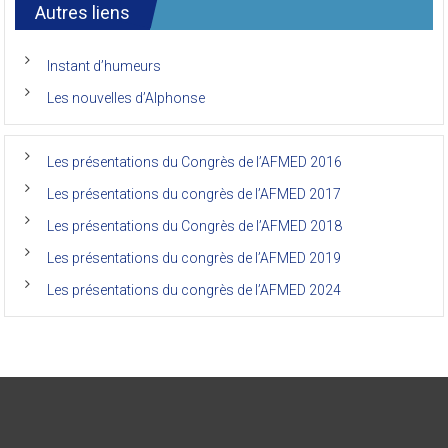
international
Autres liens
des
anciens
de
Instant d’humeurs
la
faculté
Les nouvelles d’Alphonse
de
médecine
de
l’Unikin
Les présentations du Congrès de l’AFMED 2016
(Afmed/Unikin)
a
Les présentations du congrès de l’AFMED 2017
vécu
Les présentations du Congrès de l’AFMED 2018
Les présentations du congrès de l’AFMED 2019
Les présentations du congrès de l’AFMED 2024