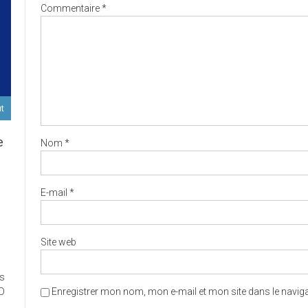
Commentaire
*
ut
e
Nom
*
D
E-mail
*
Site web
ort
es
ux
ED
Enregistrer mon nom, mon e-mail et mon site dans le navi