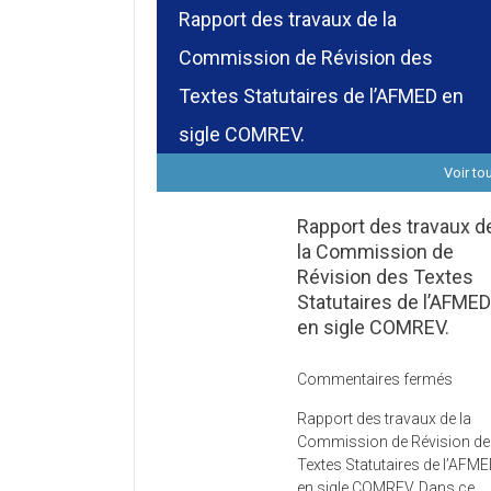
Rapport des travaux de la
Commission de Révision des
Textes Statutaires de l’AFMED en
sigle COMREV.
Voir to
Rapport des travaux d
la Commission de
Révision des Textes
Statutaires de l’AFME
en sigle COMREV.
sur
Commentaires fermés
Rapp
Rapport des travaux de la
des
Commission de Révision d
trava
Textes Statutaires de l’AFM
de
en sigle COMREV. Dans ce