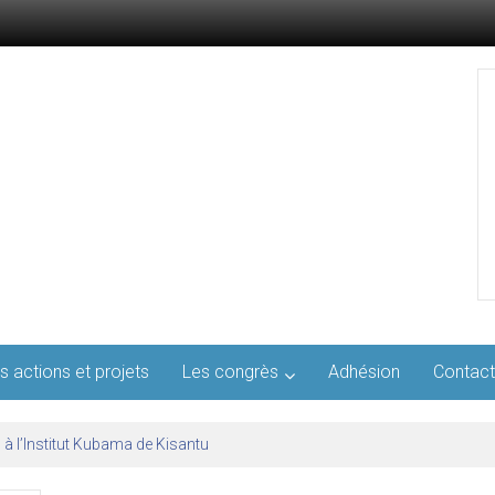
s actions et projets
Les congrès
Adhésion
Contact
l’AFMED : quatre jours pour penser la médecine d’aujourd’hui et de demai