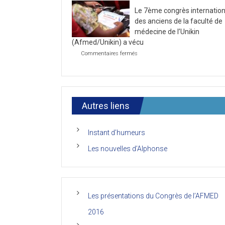
la
2021
Le 7ème congrès internation
première
journée
des anciens de la faculté de
du
médecine de l’Unikin
7ème
(Afmed/Unikin) a vécu
Congrès
de
sur
Commentaires fermés
l’AFMED
Le
7ème
congrès
international
des
anciens
Autres liens
de
la
faculté
Instant d’humeurs
de
médecine
Les nouvelles d’Alphonse
de
l’Unikin
(Afmed/Unikin)
a
vécu
Les présentations du Congrès de l’AFMED
2016