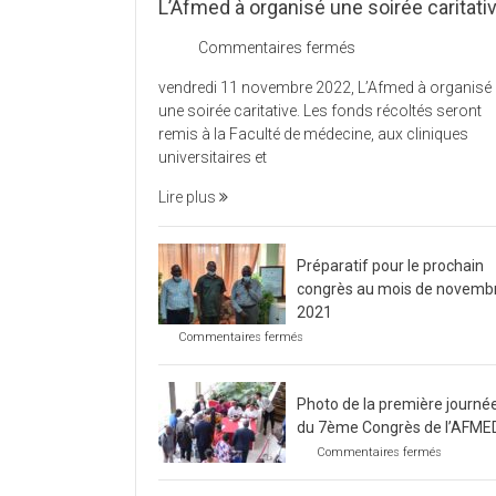
L’Afmed à organisé une soirée caritati
sur
Commentaires fermés
L’Afmed
vendredi 11 novembre 2022, L’Afmed à organisé
à
une soirée caritative. Les fonds récoltés seront
organisé
remis à la Faculté de médecine, aux cliniques
une
universitaires et
soirée
caritative
Lire plus
Préparatif pour le prochain
congrès au mois de novemb
2021
sur
Commentaires fermés
Préparatif
pour
le
Photo de la première journé
prochain
congrès
du 7ème Congrès de l’AFME
au
sur
Commentaires fermés
mois
Photo
de
de
novembre