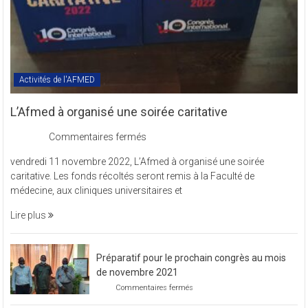
Activités de l'AFMED
L’Afmed à organisé une soirée caritative
sur
Commentaires fermés
L’Afmed
vendredi 11 novembre 2022, L’Afmed à organisé une soirée
à
caritative. Les fonds récoltés seront remis à la Faculté de
organisé
médecine, aux cliniques universitaires et
une
soirée
Lire plus
caritative
Préparatif pour le prochain congrès au mois
de novembre 2021
sur
Commentaires fermés