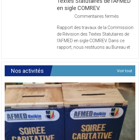
Commission de Révision des
Textes Statutaires de l’AFMED
en sigle COMREV.
sur
Commentaires fermés
Rapport
Rapport des travaux de la Commission
des
de Révision des Textes Statutaires de
travaux
l’AFMED en sigle COMREV. Dans ce
de
rapport, nous restituons au Bureau et
la
Commissi
de
Révision
Nos activités
Voir tout
des
Textes
Statutaires
de
l’AFMED
en
sigle
COMREV.