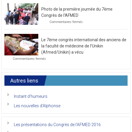
Préparatif
pour
le
Photo de la première journée du 7ème
prochain
congrès
Congrès de l’AFMED
au
sur
Commentaires fermés
mois
Photo
de
de
novembre
la
2021
Le 7ème congrès international des anciens de
première
journée
la faculté de médecine de l’Unikin
du
(Afmed/Unikin) a vécu
7ème
sur
Commentaires fermés
Congrès
Le
de
7ème
l’AFMED
congrès
international
Autres liens
des
anciens
de
Instant d’humeurs
la
faculté
Les nouvelles d’Alphonse
de
médecine
de
l’Unikin
Les présentations du Congrès de l’AFMED 2016
(Afmed/Unikin)