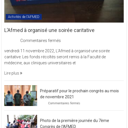
Activités de l'AFMED
L’Afmed à organisé une soirée caritative
sur
Commentaires fermés
L’Afmed
vendredi 11 novembre 2022, L’Afmed à organisé une soirée
à
caritative. Les fonds récoltés seront remis à la Faculté de
organisé
médecine, aux cliniques universitaires et
une
soirée
Lire plus
caritative
Préparatif pour le prochain congrès au mois
de novembre 2021
sur
Commentaires fermés
Préparatif
pour
le
Photo de la première journée du 7ème
prochain
congrès
Congrès de l’AFMED