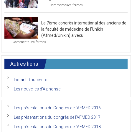
au
sur
Commentaires fermés
mois
Photo
de
de
novembre
la
2021
Le 7ème congrès international des anciens de
première
journée
la faculté de médecine de l’Unikin
du
(Afmed/Unikin) a vécu
7ème
sur
Commentaires fermés
Congrès
Le
de
7ème
l’AFMED
congrès
international
Autres liens
des
anciens
de
Instant d’humeurs
la
faculté
Les nouvelles d’Alphonse
de
médecine
de
l’Unikin
Les présentations du Congrès de l’AFMED 2016
(Afmed/Unikin)
a
Les présentations du congrès de l’AFMED 2017
vécu
Les présentations du Congrès de l’AFMED 2018