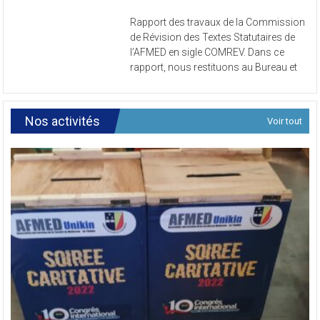
Rapport
Rapport des travaux de la Commission
des
de Révision des Textes Statutaires de
travaux
l’AFMED en sigle COMREV. Dans ce
de
rapport, nous restituons au Bureau et
la
Commissi
de
Révision
Nos activités
Voir tout
des
Textes
Statutaires
de
l’AFMED
en
sigle
COMREV.