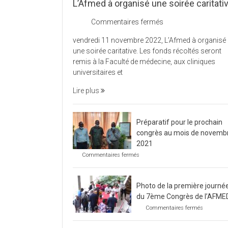
L’Afmed à organisé une soirée caritati
sur
Commentaires fermés
L’Afmed
vendredi 11 novembre 2022, L’Afmed à organisé
à
une soirée caritative. Les fonds récoltés seront
organisé
remis à la Faculté de médecine, aux cliniques
une
universitaires et
soirée
caritative
Lire plus
Préparatif pour le prochain
congrès au mois de novemb
2021
sur
Commentaires fermés
Préparatif
pour
le
Photo de la première journé
prochain
congrès
du 7ème Congrès de l’AFME
au
sur
Commentaires fermés
mois
Photo
de
de
novembre