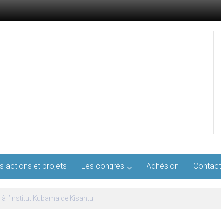
s actions et projets
Les congrès
Adhésion
Contact
l’AFMED : quatre jours pour penser la médecine d’aujourd’hui et de demai