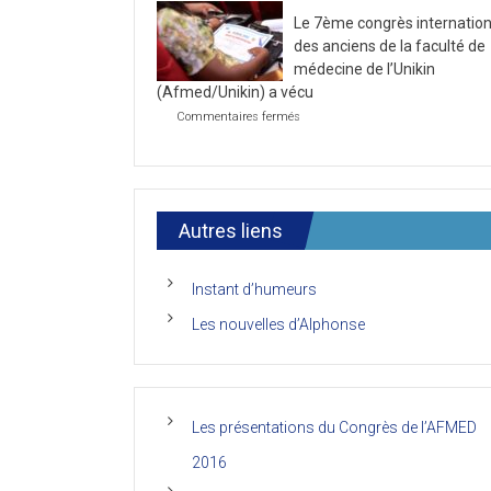
la
2021
Le 7ème congrès internation
première
journée
des anciens de la faculté de
du
médecine de l’Unikin
7ème
(Afmed/Unikin) a vécu
Congrès
de
sur
Commentaires fermés
l’AFMED
Le
7ème
congrès
international
des
anciens
Autres liens
de
la
faculté
Instant d’humeurs
de
médecine
Les nouvelles d’Alphonse
de
l’Unikin
(Afmed/Unikin)
a
vécu
Les présentations du Congrès de l’AFMED
2016