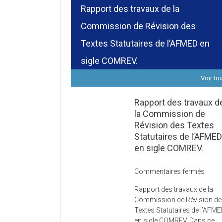
Rapport des travaux de la
Commission de Révision des
Textes Statutaires de l’AFMED en
sigle COMREV.
Voir to
Rapport des travaux d
la Commission de
Révision des Textes
Statutaires de l’AFME
en sigle COMREV.
sur
Commentaires fermés
Rapp
Rapport des travaux de la
des
Commission de Révision d
trava
Textes Statutaires de l’AFM
de
en sigle COMREV. Dans ce