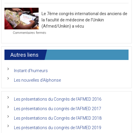
Photo
de
de
novembre
la
2021
Le 7ème congrès international des anciens de
première
journée
la faculté de médecine de l’Unikin
du
(Afmed/Unikin) a vécu
7ème
sur
Commentaires fermés
Congrès
Le
de
7ème
l’AFMED
congrès
international
Autres liens
des
anciens
de
Instant d’humeurs
la
faculté
Les nouvelles d’Alphonse
de
médecine
de
l’Unikin
Les présentations du Congrès de l’AFMED 2016
(Afmed/Unikin)
a
Les présentations du congrès de l’AFMED 2017
vécu
Les présentations du Congrès de l’AFMED 2018
Les présentations du congrès de l’AFMED 2019