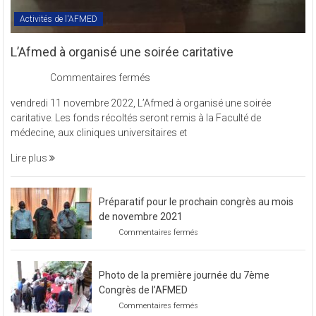
Activités de l'AFMED
L’Afmed à organisé une soirée caritative
sur
Commentaires fermés
L’Afmed
vendredi 11 novembre 2022, L’Afmed à organisé une soirée
à
caritative. Les fonds récoltés seront remis à la Faculté de
organisé
médecine, aux cliniques universitaires et
une
soirée
Lire plus
caritative
Préparatif pour le prochain congrès au mois
de novembre 2021
sur
Commentaires fermés
Préparatif
pour
le
Photo de la première journée du 7ème
prochain
congrès
Congrès de l’AFMED
au
sur
Commentaires fermés
mois