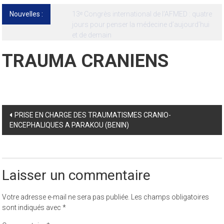
Nouvelles :
13ᵉ Congrès international de l’AFMED : quatre
jours pour penser la médecine d’aujourd’hui
et de demain
TRAUMA CRANIENS
Post
PRISE EN CHARGE DES TRAUMATISMES CRANIO-
ENCEPHALIQUES A PARAKOU (BENIN)
navigation
Laisser un commentaire
Votre adresse e-mail ne sera pas publiée.
Les champs obligatoires
sont indiqués avec
*